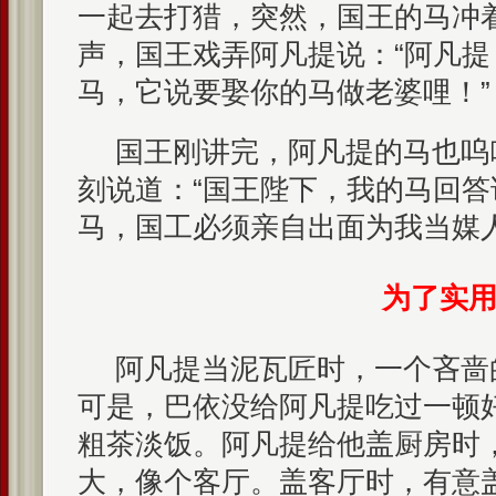
一起去打猎，突然，国王的马冲
声，国王戏弄阿凡提说：“阿凡
马，它说要娶你的马做老婆哩！”
国王刚讲完，阿凡提的马也呜
刻说道：“国王陛下，我的马回
马，国工必须亲自出面为我当媒人
为了实
阿凡提当泥瓦匠时，一个吝啬
可是，巴依没给阿凡提吃过一顿
粗茶淡饭。阿凡提给他盖厨房时
大，像个客厅。盖客厅时，有意