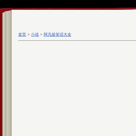
首页
>
小说
>
阿凡提笑话大全