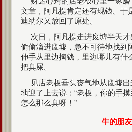
财迷心窍的店老板心里一琢磨
文章，阿凡提肯定还有现钱。于是
迪纳尔又放回了原处。
次日，阿凡提走进废墟半天才
偷偷溜进废墟，急不可待地找到
伸手从里边掏钱，里边哪儿有什
把臭屎。
见店老板垂头丧气地从废墟出
地迎了上去说：“老板，你的手
怎么那么臭呀！”
牛的朋