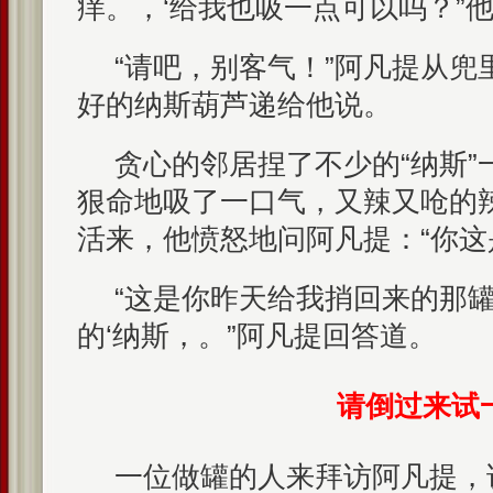
痒。，‘给我也吸一点可以吗？”
“请吧，别客气！”阿凡提从兜
好的纳斯葫芦递给他说。
贪心的邻居捏了不少的“纳斯”
狠命地吸了一口气，又辣又呛的
活来，他愤怒地问阿凡提：“你这
“这是你昨天给我捎回来的那
的‘纳斯，。”阿凡提回答道。
请倒过来试
一位做罐的人来拜访阿凡提，