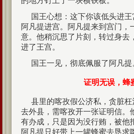
的地方钉上了一块横铁板。
国王心想：这下你该低头进王
阿凡提进宫。阿凡提来到宫门，
意。他稍沉思了片刻，转过身去
进了王宫。
国王一见，彻底佩服了阿凡提
证明无误，蜂
县里的喀孜假公济私，贪脏枉
去外县，需喀孜开一张证明信。
有办成，只是因为没行贿，被他
阿凡提只好带上一罐蜂蜜去恳求