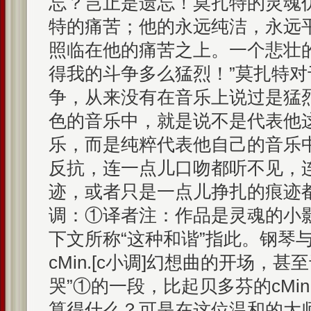
忘？岂止是遗忘！莫扎特的灵魂
特的痛苦；他的永远纯洁，永远
照临在他的痛苦之上。一个悲壮
得我的斗争多么猛烈！”莫扎特
争，从来没有在音乐上说过是猛
色的音乐中，就是说不是代表他
乐，而是纯粹代表他自己的音乐
反抗，连一点儿口吻都听不见，
迹，或者只是一点儿挣扎的痕迹都找
调：①译者注：作品是灵魂的小
下文所称“这种和谐”指此。钢琴
cMin.[c小调]幻想曲的开场，甚
哭”①的一段，比起贝多芬的cMin
算得什么？可是在这位温和的大