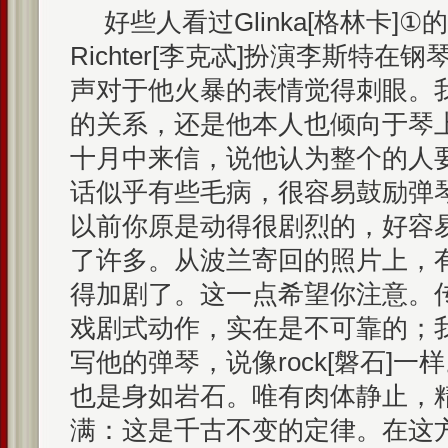
好些人看过Glinka[格林卡]
Richter[李克忒]扮演李斯特
声对于他火暴的表情觉得刺眼。
的关系，还是他本人也倾向于琴
十月中来信，说他认为整个的人
话似乎有些毛病，很容易鼓励弹
以前你原是动得很剧烈的，好容
了许多。从波兰寄回的照片上，
得加剧了。这一点希望你注意。
戏剧式动作，实在是不可靠的；
写他的弹琴，说像rock[磐石]
也是身如岩石。唯有肉体静止，
满：这是千古不变的定律。在这