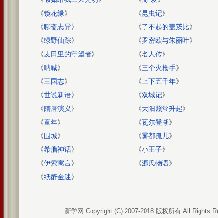
《
镜花缘
》
《
昆虫记
》
《
聊斋志异
》
《
了不起的盖茨比
》
《
绿野仙踪
》
《
罗密欧与朱丽叶
》
《
麦田里的守望者
》
《
名人传
》
《
呐喊
》
《
三个火枪手
》
《
三国志
》
《
上下五千年
》
《
世说新语
》
《
双城记
》
《
隋唐演义
》
《
太阳照常升起
》
《
童年
》
《
瓦尔登湖
》
《
围城
》
《
雾都孤儿
》
《
希腊神话
》
《
小王子
》
《
伊索寓言
》
《
源氏物语
》
《
纸醉金迷
》
新学网 Copyright (C) 2007-2018 版权所有 All Rights R