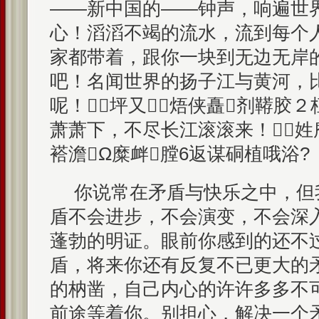
——新中国的——钟声，响遍世
心！滔滔不竭的流水，流到每个
家都带着，跟你一块到无边无岸
吧！名闻世界的扬子江与黄河，
呢！坪又焐侠矗剂鞯胶
萧萧下，不尽长江滚滚来！姓
褡澹Ω糜衅膛6返谋硐植哦浴?
你说常在矛盾与快乐之中，但
盾不会进步，不会演变，不会深
蓬勃的明证。眼前你感到的还不
盾，将来你还有反复不已更大的
的枘凿，自己内心的许许多多不
前途等着你。别担心，解决一个