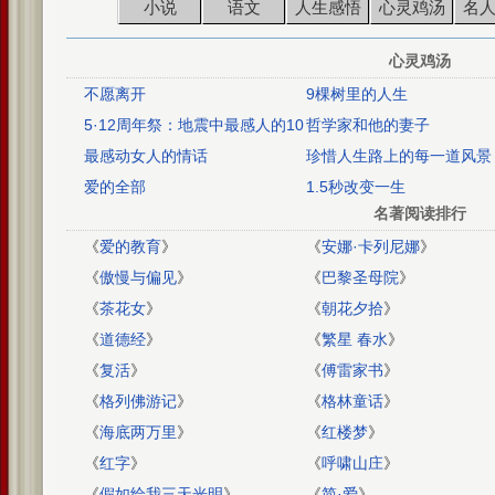
小说
语文
人生感悟
心灵鸡汤
名
心灵鸡汤
不愿离开
9棵树里的人生
5·12周年祭：地震中最感人的10
哲学家和他的妻子
个情景
最感动女人的情话
珍惜人生路上的每一道风景
爱的全部
1.5秒改变一生
名著阅读排行
《
爱的教育
》
《
安娜·卡列尼娜
》
《
傲慢与偏见
》
《
巴黎圣母院
》
《
茶花女
》
《
朝花夕拾
》
《
道德经
》
《
繁星 春水
》
《
复活
》
《
傅雷家书
》
《
格列佛游记
》
《
格林童话
》
《
海底两万里
》
《
红楼梦
》
《
红字
》
《
呼啸山庄
》
《
假如给我三天光明
》
《
简·爱
》