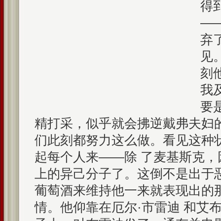
得
—
弃
见
刻
我
要
精打采，似乎就会拂逆戴弗夫妇
们此刻都努力这么做。看见这种
起每个人来——除 了麦基斯克
上的异己分子了。这倒不是出于
葡萄酒来维持他一来就表现出的
情。他仰靠在厄尔·市雷迪 和艾