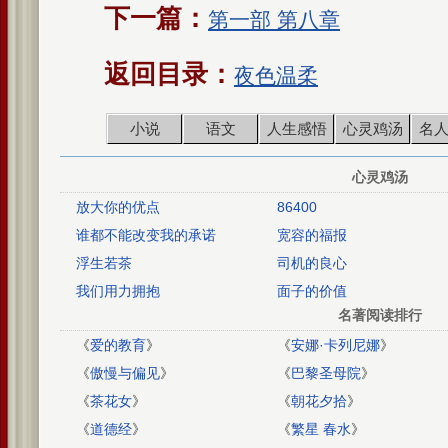
下一篇：
第一部 第八章
返回目录：
夜色温柔
小说
语文
人生感悟
心灵鸡汤
名
心灵鸡汤
放大你的优点
86400
谁都不能改变我的承诺
宽容的福报
浮生若茶
司机的良心
我们用力拥抱
面子的价值
名著阅读排行
《
爱的教育
》
《
安娜·卡列尼娜
》
《
傲慢与偏见
》
《
巴黎圣母院
》
《
茶花女
》
《
朝花夕拾
》
《
道德经
》
《
繁星 春水
》