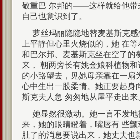
敬重巴 尔邦的——这样就给他
自己也意识到了。
萝丝玛丽隐隐地替麦基斯克感
上平静但心里火烧似的，她 在等
和巴尔邦、麦基斯克坐在空了的
来， 朝两旁长有姚金娘科植物
的小路望去，见她母亲靠在一扇
心中生出一股柔情。她正要起身
斯克夫人急 匆匆地从屋平走出来
她显然很激动。她一言不发地
来，她的眼睛瞪着，嘴唇有 些
肚了的消息要说出来，她丈夫也