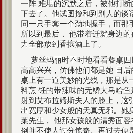
一阵 难堪的沉默之后，被他打
下去了。他试图搀和到别人的谈
同一只手套一个劲地握手，而那
所以到最后， 他带着迁就身边
力全部放到香摈酒上了。
萝丝玛丽时不时地看看餐桌四
高高兴兴，仿佛他们都是她 日
桌上有一道美妙的光线，那是从
料烹 饪的带辣味的无鳞大马哈
射到艾布拉姆斯夫人的脸上，这
出宽厚和少女般的天真无邪。她
莱先生， 他那女孩般的清秀面
倒并不使人过分惊奇。再过去便是