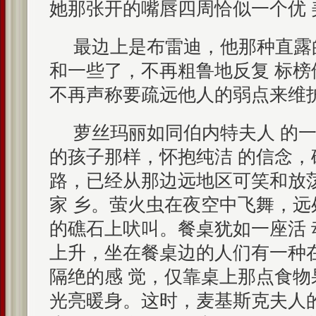
她那张开的嘴唇四周恰似一个优 
最边上是布雷迪，他那种直露
和一些了，不再粗鲁地反复 标
不再声称要疏远他人的弱点来维
萝丝玛丽如同伯内特夫人 的
的孩子那样，怀抱纯洁 的信念，
路，已经从那边远地区可笑和放
家 乡。萤火虫在夜空中飞舞，
的礁石上吠叫。餐桌犹如一座活
上升，坐在餐桌边的人们有一种
隔绝的感 觉，仅靠桌上那点食
光亮暖身。这时，麦基斯克夫人