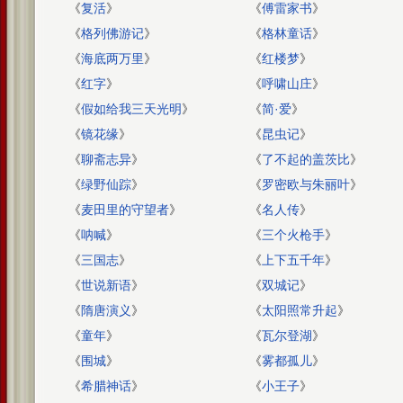
《
复活
》
《
傅雷家书
》
《
格列佛游记
》
《
格林童话
》
《
海底两万里
》
《
红楼梦
》
《
红字
》
《
呼啸山庄
》
《
假如给我三天光明
》
《
简·爱
》
《
镜花缘
》
《
昆虫记
》
《
聊斋志异
》
《
了不起的盖茨比
》
《
绿野仙踪
》
《
罗密欧与朱丽叶
》
《
麦田里的守望者
》
《
名人传
》
《
呐喊
》
《
三个火枪手
》
《
三国志
》
《
上下五千年
》
《
世说新语
》
《
双城记
》
《
隋唐演义
》
《
太阳照常升起
》
《
童年
》
《
瓦尔登湖
》
《
围城
》
《
雾都孤儿
》
《
希腊神话
》
《
小王子
》