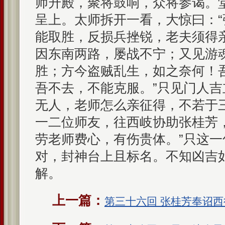
师升殿，聚将鼓响，众将参谒。
呈上。太师拆开一看，大惊曰：
能取胜，反损兵挫锐，老夫须得
因东南两路，屡战不宁；又见游
胜；方今盗贼乱生，如之奈何！
吾不去，不能克服。”只见门人吉
无人，老师怎么亲征得，不若于
一二位师友，往西岐协助张桂芳
劳老师费心，有伤贵体。”只这
对，封神台上且标名。不知凶吉
解。
上一篇：
第三十六回 张桂芳奉诏西