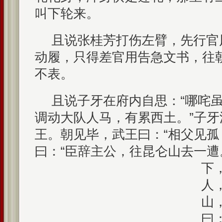
叫下轮来。
且说张桂芳打伤左臂，先行官
动履，只得差官用告急文书，往
不表。
且说子牙在府内自思：“哪咤
调动大队人马，有累西土。”子
王。朝见毕，武王曰：“相父见孤
曰：“臣辞主公，往昆仑山去一遭
下
人
山
曰