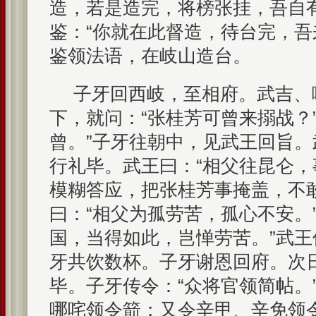
造，若是造完，将榜张挂，吾自
鉴：“你就在此督造，待台完，吾
鉴领法语，在岐山造台。
子牙回西岐，至相府。武吉、
下，就问：“张桂芳可曾来搦战？
曾。”子牙往朝中，见武王回旨
行礼毕。武王曰：“相父往昆仑，
模糊答应，把张桂芳事掩盖，不
曰：“相父为孤劳苦，孤心不安。
国，当得如此，岂惮劳苦。”武王
牙共饮数杯。子牙谢恩回府。次
毕。子牙传令：“众将官领简帖。
哪咤领令箭；又令辛甲、辛免领