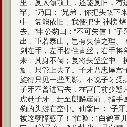
里，复入颈项上，还能复旧，有
罕。”乃曰：“兄弟，你把头取下
中，复能依旧，我便把‘封神榜’
去。”申公豹曰：“不可失信！”子
出，重若泰山，岂有失信之理。
剑在手，左手提住青丝，右手将
来，其身不倒；复将头望空中一
旋，只管上去了。子牙乃忠厚君
旋得只见一些黑影。不说子牙受
子牙不曾进宫去，在宫门前少憩
虎赶子牙，赶至麒麟崖前，指手
豹的头游在空中。仙翁曰：“子
被这孽障惑了！”忙唤：“白鹤童