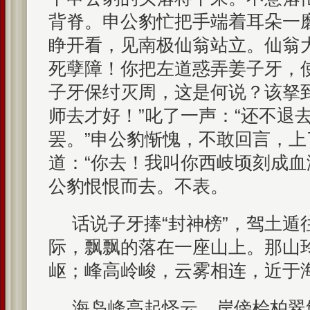
背脊。申公豹忙把手端着耳朵一
睁开看，见南极仙翁站立。仙翁
死孽障！你把左道惑弄姜子牙，使
子牙保纣灭周，这是何说？该拏
师去才好！”叱了一声：“还不退
罢。”申公豹惭愧，不敢回言，
道：“你去！我叫你西岐顷刻成血
公豹恨恨而去。不表。
话说子牙捧“封神榜”，驾土遁
际，飘飘的落在一座山上。那山
岖；峰高岭峻，云雾相连，近于
海岛峰高起怪云，岸傍桧柏翠