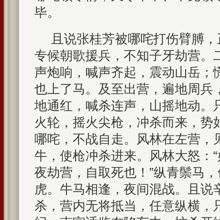
毕。
且说张桂芳被哪咤打伤臂膊，
专候朝歌援兵，不知子牙劫营。
声炮响，喊声齐起，震动山岳；
也上了马。及至出营，遍地周兵
地通红，喊杀连声，山摇地动。
火轮，摇火尖枪，冲杀而来，势
哪咤，不战自走。风林在左营，
牛，使枪冲杀进来。风林大怒：
夜劫营，自取死也！”纵青鬃马
虎。牛马相逢，夜间混战。且说
杀，营内无将抵当，任意纵横，