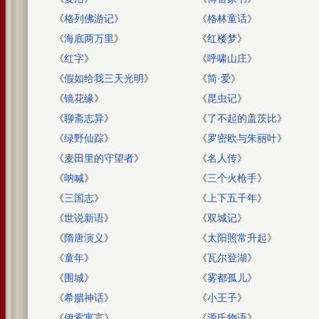
《
格列佛游记
》
《
格林童话
》
《
海底两万里
》
《
红楼梦
》
《
红字
》
《
呼啸山庄
》
《
假如给我三天光明
》
《
简·爱
》
《
镜花缘
》
《
昆虫记
》
《
聊斋志异
》
《
了不起的盖茨比
》
《
绿野仙踪
》
《
罗密欧与朱丽叶
》
《
麦田里的守望者
》
《
名人传
》
《
呐喊
》
《
三个火枪手
》
《
三国志
》
《
上下五千年
》
《
世说新语
》
《
双城记
》
《
隋唐演义
》
《
太阳照常升起
》
《
童年
》
《
瓦尔登湖
》
《
围城
》
《
雾都孤儿
》
《
希腊神话
》
《
小王子
》
《
伊索寓言
》
《
源氏物语
》