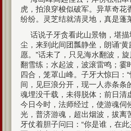
虎，拍浪穿梭似破军。异草奇花
纷纷。灵芝结就清灵地，真是蓬
话说子牙贪看此山景物，堪描
尘，来到此间团瓢静坐，朗诵‘黄
愿。”话未了，只见海水翻波，
翻雪练；水起波，波滚雷鸣；霎
四合，笼罩山峰。子牙大惊曰：“
间，见巨浪分开，现一人赤条条
魂埋没千载，未得脱体；前日清
今日今时，法师经过，使游魂伺
光，普济游魂，超出烟波，拔离
牙仗着胆子问曰：“你是谁，在