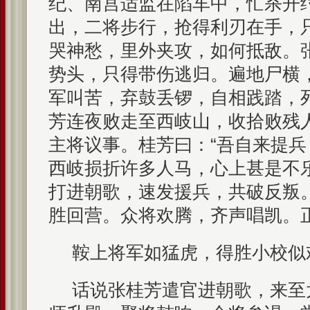
纪、南宫适监在陷车中，忙杀开
出，二将步行，抢得利刃在手，
哭神愁，里外夹攻，如何抵敌。
势头，只得带伤逃归。遍地尸横
军叫苦，弃鼓丢锣，自相践踏，
芳连夜败走至西岐山，收拾败残
主将议事。桂芳曰：“吾自来提
西岐损折许多人马，心上甚是不
打进朝歌，速发援兵，共破反叛
胜回营。众将欢腾，齐声唱凯。
鞍上将军如猛虎，得胜小校似
话说张桂芳遣官进朝歌，来至