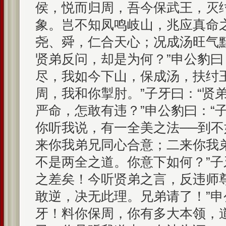
侯，悦而归周，吾今保武王，灭
象。岂不知凤鸣岐山，兆应真命
尧、舜，仁合天心；况成汤旺气
贤弟反问，却是为何？”申公豹曰
尽，我如今下山，保成汤，扶纣
周，我和你掣肘。”子牙曰：“贤
严命，怎敢有违？”申公豹曰：“
你听我说，有一全美之法──到
来你我弟兄同心合意；二来你我
不是两全之道。你意下如何？”子
之差矣！今听贤弟之言，反违师
敢逆，决无此理。兄弟请了！”申
牙！料你保周，你有多大本领，