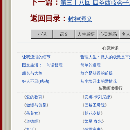
下一篇：
第三十八回 四圣西岐会子
返回目录：
封神演义
小说
语文
人生感悟
心灵鸡汤
名
心灵鸡汤
让我流泪的细节
哲理人生：做人的极致是平
图文生活：一句话哲理
简单的道理
船长与大鱼
放弃是获得的前提
好人不丑(感动)
从尘埃开出的爱情花
名著阅读排行
《
爱的教育
》
《
安娜·卡列尼娜
》
《
傲慢与偏见
》
《
巴黎圣母院
》
《
茶花女
》
《
朝花夕拾
》
《
道德经
》
《
繁星 春水
》
《
复活
》
《
傅雷家书
》