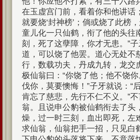
他！你应他不打紧，有三十六路
在玉虚宫门前，看着你和他讲话
就要烧‘封神榜’；倘或烧了此榜
童儿化一只仙鹤，衔了他的头往
刻，死了这孽障，你才无患。”子
道，可以饶了他罢。道心无处不
行，数载功夫，丹成九转，龙交
极仙翁曰：“你饶了他；他不饶
伐你，莫要懊悔！”子牙就说：“
肯忘了慈悲，先行不仁不义。”
翁。且说申公豹被仙鹤衔去了头
燥，过一时三刻，血出即死，左
求仙翁，仙翁把手一招，只见白
下申公豹的头落将下来。不意落