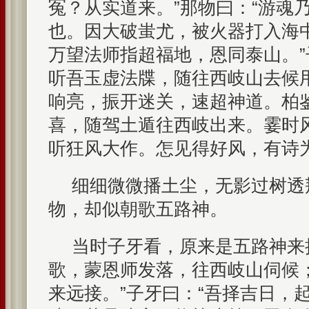
冤？从实道来。”那物曰：“游魂
也。因大破蚩尤，被火器打入海
万望法师指超福地，恩同泰山。”
听吾玉虚法牒，随往西岐山去候
响亮，振开迷关，速超神道。柏
喜，随驾土遁往西岐出来。霎时
听狂风大作。怎见得好风，有诗
细细微微播土尘，无影过树透
物，却似朝歌五路神。
当时子牙看，原来是五路神来
歌，蒙恩师发落，往西岐山伺候
来远接。”子牙曰：“吾择吉日，