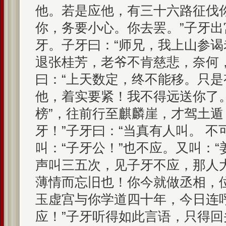
他。若是应他，有三十六路征伐
你，务要小心。你去罢。”子牙
牙。子牙曰：“师兄，我上山参
退张桂芳，老爷不肯慈悲，奈何
曰：“上天数定，终不能移。只
他，着实要紧！我不得远送你了。
榜”，往前行至麒麟崖，才驾土遁
牙！”子牙曰：“当真有人叫。 不
叫：“子牙公！”也不应。又叫：“
声叫三五次，见子牙不应，那人
薄情而忘旧也！你今就做丞相，
玉虚宫与你学道四十年，今日连
应！”子牙听得如此言语，只得