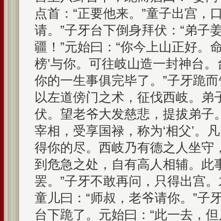
点首：“正要他来。”童子出宫，
请。”子牙台下倒身拜伏：“弟子
疆！”元始曰：“你今上山正好。
榜’与你。可往岐山造一封神台。
你的一生事俱完毕了。”子牙跪而
以左道傍门之术，征伐西岐。弟
伏。望老爷大发慈悲，提拔弟子。
宰相，受享国禄，称为‘相父’。
得你的尽。西岐乃有德之人坐守
到危急之处，自有高人相辅。此
罢。”子牙不敢再问，只得出宫
童儿曰：“师叔，老爷请你。”子
台下跪了。元始曰：“此一去，