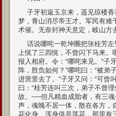
子牙初返玉京来，遥见琼楼香
梦，青山消尽帝王才。军民有难
术催。无奈封神天意定，岐山方
话说哪咤一乾坤圈把张桂芳左
上愰了三四愰，不曾闪下马来。
报入相府。令：“哪咤来见。”子
阵，胜负如何？”哪咤曰：“被弟
进营里去了。”子牙又问：“可曾
曰：“桂芳连叫三次，弟子不曾理
故。──但凡精血成胎者，有三
声，魂魄不居一体，散在各方，
花化身，浑身俱是莲花，那里有