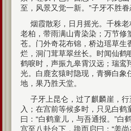
至，风景又觉一新。”子牙不胜
烟霞散彩，日月摇光。千株老
老柏，带雨满山青染染；万节修
苍。门外奇花布锦，桥边瑶草生
烂，洞门茸草翠丝长。时闻仙鹤
鹤唳时，声振九皋霄汉远；瑞鸾
光。白鹿玄猿时隐现，青狮白象
地，果乃胜天堂。
子牙上昆仑，过了麒麟崖，行
入；在宫前等候多时，只见白鹤
曰：“白鹤童儿，与吾通报。”白
宫至八卦台下，跪而启曰：“姜尚