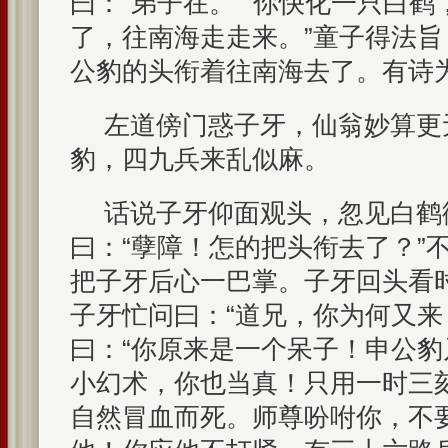
曰：“弟子在。”“你快化一只白
了，往南海走走来。”童子得法
公豹的头衔着往南海去了。有诗
左道傍门惑子牙，仙翁妙算更
豹，四九兵来乱似麻。
话说子牙仰面观头，忽见白鹤
曰：“孽障！怎的把头衔去了？”
把子牙后心一巴掌。子牙回头看
子牙忙问曰：“道兄，你为何又来
曰：“你原来是一个呆子！申公
小幻术，你也当真！只用一时三
自然冒血而死。师尊吩咐你，不