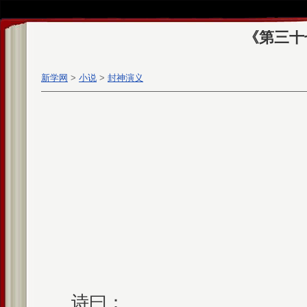
《第三十
新学网
>
小说
>
封神演义
诗曰：