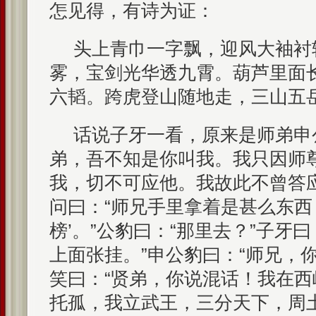
怎见得，有诗为证：
头上青巾一字飘，迎风大袖衬
雾，宝剑光华透九霄。葫芦里面
六韬。跨虎登山随地走，三山五
话说子牙一看，原来是师弟申
弟，吾不知是你叫我。我只因师
我，切不可应他。我故此不曾答
问曰：“师兄手里拿着是甚么东西？
榜’。”公豹曰：“那里去？”子牙
上面张挂。”申公豹曰：“师兄，
笑曰：“贤弟，你说混话！我在
托孤，我立武王，三分天下，周