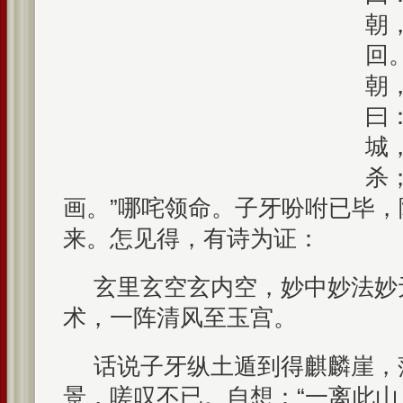
朝
回
朝
曰
城
杀
画。”哪咤领命。子牙吩咐已毕
来。怎见得，有诗为证：
玄里玄空玄内空，妙中妙法妙
术，一阵清风至玉宫。
话说子牙纵土遁到得麒麟崖，
景，嗟叹不已。自想：“一离此