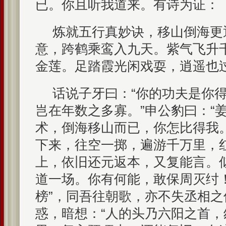
已。你且听我道来。有诗为证：
炼就五行真妙诀，移山倒海更
意，跨鹤乘鸾入九天。紫气飞升
金莲。足踏霞光闲戏耍，逍遥也过
话说子牙曰：“你的功夫是你
岂在年数之多寡。”申公豹曰：“
术，倒海移山而已，你怎比得我
下来，往空一掷，遍游千万里，
上，依旧还元返本，又复能言。
道一场。你有何能，敢保周灭纣
榜”，同吾往朝歌，亦不失丞相之
惑，暗想：“人的头乃六阳之首