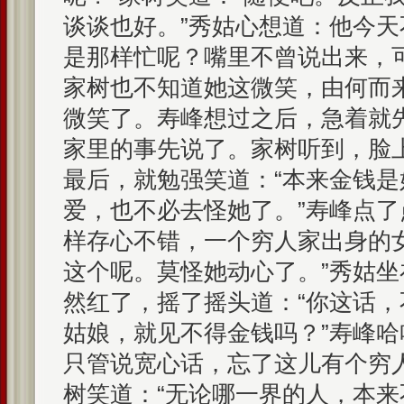
谈谈也好。”秀姑心想道：他今
是那样忙呢？嘴里不曾说出来，
家树也不知道她这微笑，由何而
微笑了。寿峰想过之后，急着就
家里的事先说了。家树听到，脸
最后，就勉强笑道：“本来金钱
爱，也不必去怪她了。”寿峰点了
样存心不错，一个穷人家出身的
这个呢。莫怪她动心了。”秀姑
然红了，摇了摇头道：“你这话
姑娘，就见不得金钱吗？”寿峰哈
只管说宽心话，忘了这儿有个穷
树笑道：“无论哪一界的人，本