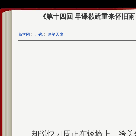
《第十四回 早课欲疏重来怀旧雨
新学网
>
小说
>
啼笑因缘
却说快刀周正在矮墙上，给关