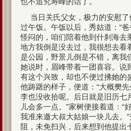
也不追究寿峰的话了。
当日关氏父女，极力的安慰了
过午饭。午饭以后，秀姑道：“
怪闷的，咱们陪着他到什刹海去乘
地方我倒是没去过，我很想去看看
是公园，野景儿倒是不错，离我
她说时，眉峰带着一团喜容。说
有这个兴致，却也不便过拂她的
他踌躇的样子，便道：“大概樊
李也没收拾呢。后日就是旧历七
儿会多一点。”家树便接着道：“
我准来邀大叔大姑娘一块儿去。
阻，未免扫兴，后来想到他提出