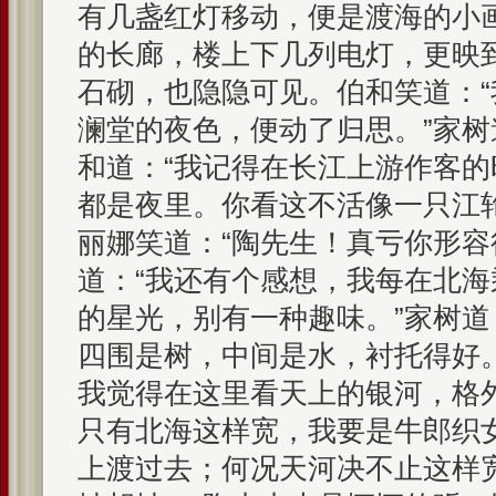
有几盏红灯移动，便是渡海的小
的长廊，楼上下几列电灯，更映
石砌，也隐隐可见。伯和笑道：
澜堂的夜色，便动了归思。”家树
和道：“我记得在长江上游作客
都是夜里。你看这不活像一只江
丽娜笑道：“陶先生！真亏你形容
道：“我还有个感想，我每在北
的星光，别有一种趣味。”家树道
四围是树，中间是水，衬托得好。
我觉得在这里看天上的银河，格
只有北海这样宽，我要是牛郎织
上渡过去；何况天河决不止这样宽