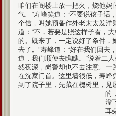
咱们在阁楼上放一把火，烧他妈
气。”寿峰笑道：“不要说孩子话
个信，叫她预备作外老太太发洋财
道：“不，若要是照这样子看，
的。既来了，一定说好了条件，
去了。”寿峰道：“好在我们回去
道，我们顺便去瞧瞧。”说着二
然夜深，岗警却也不去注意。一
在沈家门首。这里墙很低，寿峰
到了院子里，先藏在槐树里，见
的
溜
耳