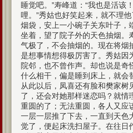
睡觉吧。”寿峰道：“我也是活该
哩。”秀姑也好笑起来，就不理
烟袋，安上一小碗子关东叶子，
坐着，望了院子外的天色抽烟。
气极了，不会抽烟的。现在将烟
是想事情想得极厉害了。秀姑因
院邻，也不曾作声。却也说是奇
什么相干，偏是睡到床上，就会
从此以后，凤喜还有脸和樊家树
了，还会对她那样迷恋吗？就情
重圆的了；无法重圆，各人又应
一层一层推了下去，一直到天色
觉了，便起床洗扫屋子。在往日