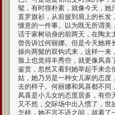
髦，有时很朴素，就像今天，她
直罗旗衫，从前披到肩上的长发
惬意的一件事。以为既无所谓美
话于家树动身的前两天，在陶太
曾告诉过何丽娜。但是今天她将
操向两鬓的双钩式来，这样一来
脸上也觉得丰秀些，就更像凤喜
鉴赏，忽然又看到她举起手来念
姑，她乃另是一种女儿家的态度
去的样子。何丽娜和凤喜都不同
凤喜是小儿女的态度居多，有些
又不然，交际场中出入惯了，世
怎样，她不言不语之间，就看了