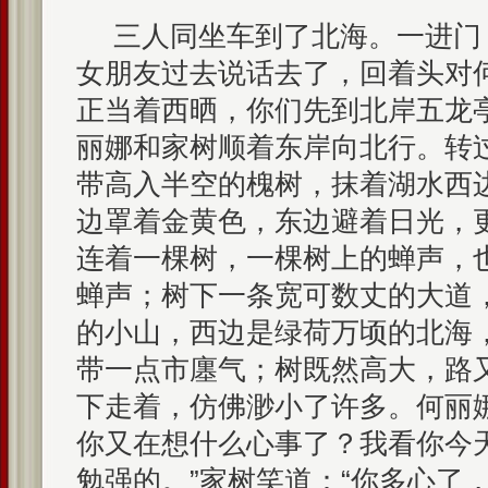
三人同坐车到了北海。一进门
女朋友过去说话去了，回着头对
正当着西晒，你们先到北岸五龙
丽娜和家树顺着东岸向北行。转
带高入半空的槐树，抹着湖水西
边罩着金黄色，东边避着日光，
连着一棵树，一棵树上的蝉声，
蝉声；树下一条宽可数丈的大道
的小山，西边是绿荷万顷的北海
带一点市廛气；树既然高大，路
下走着，仿佛渺小了许多。何丽
你又在想什么心事了？我看你今
勉强的。”家树笑道：“你多心了