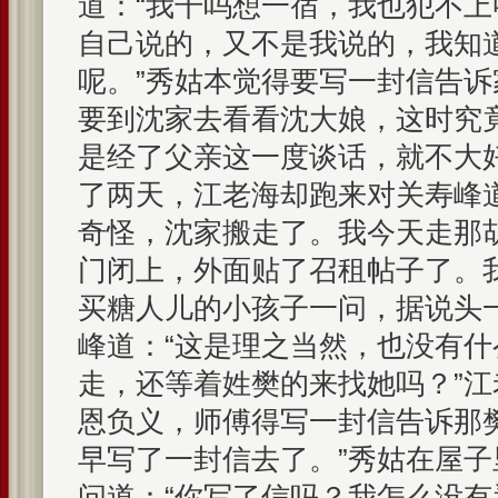
道：“我干吗想一宿，我也犯不上
自己说的，又不是我说的，我知
呢。”秀姑本觉得要写一封信告
要到沈家去看看沈大娘，这时究
是经了父亲这一度谈话，就不大
了两天，江老海却跑来对关寿峰
奇怪，沈家搬走了。我今天走那
门闭上，外面贴了召租帖子了。
买糖人儿的小孩子一问，据说头
峰道：“这是理之当然，也没有
走，还等着姓樊的来找她吗？”江
恩负义，师傅得写一封信告诉那樊
早写了一封信去了。”秀姑在屋
问道：“你写了信吗？我怎么没有