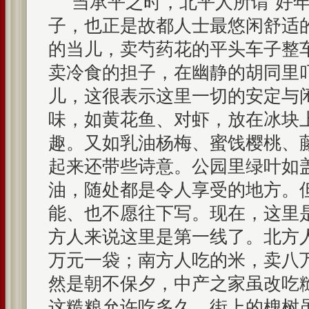
当承平之时，北平人所谓“好年
子，也正是故都人士最悠闲舒适
的当儿，卖芍药花的平头车子整
卖冷食的担子，在幽静的胡同里
儿，这很表示这里一切的安定与
味，如黄花鱼、对虾，放在冰块
趣。又如乳油杨梅、蜜饯樱桃、
起来还带些诗意。公园里绿叶如
油，随处都是令人享受的地方。
能、也不愿往下写。现在，这里
方人来说这里是第一线了。北方
万元一袋；南方人吃的米，卖八
然是朝不保夕，中产之家虽改吃
这糙粮允许吃多久。街上的槐树