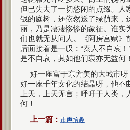
但已失去了一切悠闲的点缀。人
钱的庭树，还依然送了绿荫来，
丽，乃是凄凄惨惨的象征。谁实
们也就无从问人。《阿房宫赋》
后面接着是一叹：“秦人不自哀！
是不自哀，其如他们衷亦无益何
好一座富于东方美的大城市呀
好一座千年文化的结晶呀，他不
上天，上天无言；呼吁于人类，
何！
上一篇：
市声拾趣