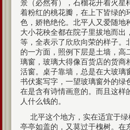
景（必然有），石榴花开着火星
着粉红的桃花瓣，在上下皆绿的
色，娇艳绝伦。北平人又爱随地
大小花秧全都在院子里拔地而出
等，全表示了欣欣向荣的样子。
的一方面，照例下层是土墙，高
璃窗，玻璃大得像百货店的货商
活窗。桌子靠墙，总是在大玻璃
书伏案写字，一望玻璃窗外的绿
在是含有诗情画意的。而且这样
人什么钱的。
北平这个地方，实在适宜于绿
亭亭如盖的，又莫过于槐树。在