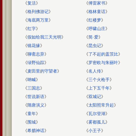
《
复活
》
《
傅雷家书
》
《
格列佛游记
》
《
格林童话
》
《
海底两万里
》
《
红楼梦
》
《
红字
》
《
呼啸山庄
》
《
假如给我三天光明
》
《
简·爱
》
《
镜花缘
》
《
昆虫记
》
《
聊斋志异
》
《
了不起的盖茨比
》
《
绿野仙踪
》
《
罗密欧与朱丽叶
》
《
麦田里的守望者
》
《
名人传
》
《
呐喊
》
《
三个火枪手
》
《
三国志
》
《
上下五千年
》
《
世说新语
》
《
双城记
》
《
隋唐演义
》
《
太阳照常升起
》
《
童年
》
《
瓦尔登湖
》
《
围城
》
《
雾都孤儿
》
《
希腊神话
》
《
小王子
》