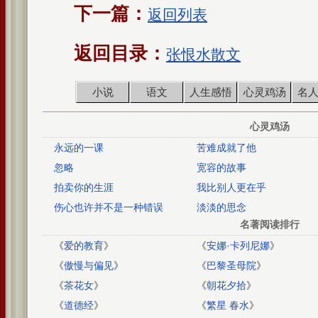
下一篇：
返回列表
返回目录：
张恨水散文
小说
语文
人生感悟
心灵鸡汤
名
心灵鸡汤
永远的一课
苦难成就了他
忽略
宽容的故事
拍卖你的生涯
我比别人更在乎
伤心也许并不是一种错误
淡淡的思念
名著阅读排行
《
爱的教育
》
《
安娜·卡列尼娜
》
《
傲慢与偏见
》
《
巴黎圣母院
》
《
茶花女
》
《
朝花夕拾
》
《
道德经
》
《
繁星 春水
》