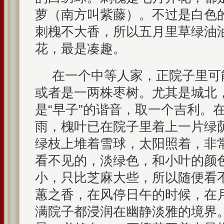
萝（南方叫紫藤）。不过是白色
刺槐不大香，所以五月里草绿油
花，最是凑趣。
在一个中等人家，正院子里可
或者是一两株枣树。尤其是城北
是“早子”的谐音，取一个吉利。
雨，槐叶已在院子里着上一片绿
绿枝上堆着雪球，太阳照着，非
看不见的，淡绿色，和小叶的颜
小，只比芝麻大些，所以随便看
蕙之香，在风停日午的时候，在
满院子都浸润在幽静淡雅的境界