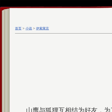
首页
>
小说
>
伊索寓言
山鹰与狐狸互相结为好友，为