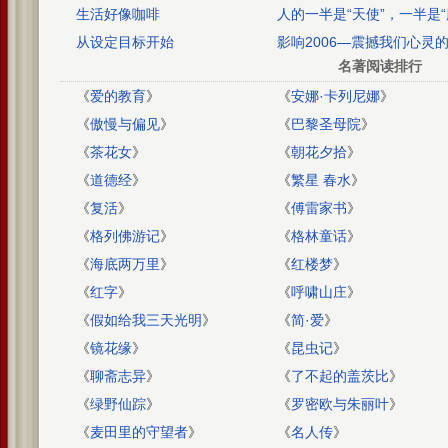
言！）
生活好像咖啡
人的一半是“天使”，一半是“
鬼”
从设定目标开始
影响2006—震撼我们心灵
名著阅读排行
《
爱的教育
》
《
安娜·卡列尼娜
》
《
傲慢与偏见
》
《
巴黎圣母院
》
《
茶花女
》
《
朝花夕拾
》
《
道德经
》
《
繁星 春水
》
《
复活
》
《
傅雷家书
》
《
格列佛游记
》
《
格林童话
》
《
海底两万里
》
《
红楼梦
》
《
红字
》
《
呼啸山庄
》
《
假如给我三天光明
》
《
简·爱
》
《
镜花缘
》
《
昆虫记
》
《
聊斋志异
》
《
了不起的盖茨比
》
《
绿野仙踪
》
《
罗密欧与朱丽叶
》
《
麦田里的守望者
》
《
名人传
》