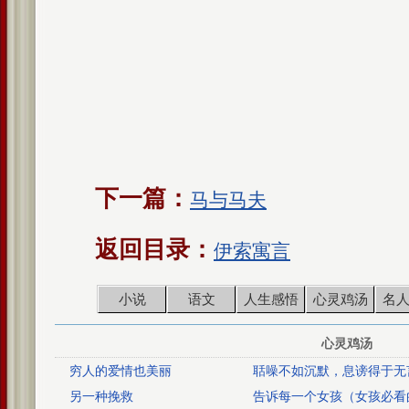
下一篇：
马与马夫
返回目录：
伊索寓言
小说
语文
人生感悟
心灵鸡汤
名
心灵鸡汤
穷人的爱情也美丽
聒噪不如沉默，息谤得于无
另一种挽救
告诉每一个女孩（女孩必看