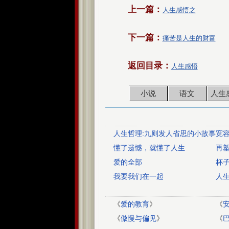
上一篇：
人生感悟之
下一篇：
痛苦是人生的财富
返回目录：
人生感悟
小说
语文
人生
人生哲理:九则发人省思的小故事
宽
懂了遗憾，就懂了人生
再
爱的全部
杯
我要我们在一起
人
《
爱的教育
》
《
《
傲慢与偏见
》
《