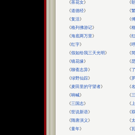
《
茶花女
》
《
《
道德经
》
《
《
复活
》
《
《
格列佛游记
》
《
《
海底两万里
》
《
《
红字
》
《
《
假如给我三天光明
》
《
简
《
镜花缘
》
《
《
聊斋志异
》
《
《
绿野仙踪
》
《
《
麦田里的守望者
》
《
《
呐喊
》
《
《
三国志
》
《
《
世说新语
》
《
《
隋唐演义
》
《
《
童年
》
《