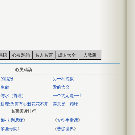
感悟
心灵鸡汤
名人名言
成语大全
人教版
心灵鸡汤
容的福报
另一种挽救
塑生命
爱的含义
子与水（哲理）
一个约定是一生
生哲理:为何有心栽花花不开
善意是一颗球
名著阅读排行
安娜·卡列尼娜
》
《
安徒生童话
》
巴黎圣母院
》
《
悲惨世界
》