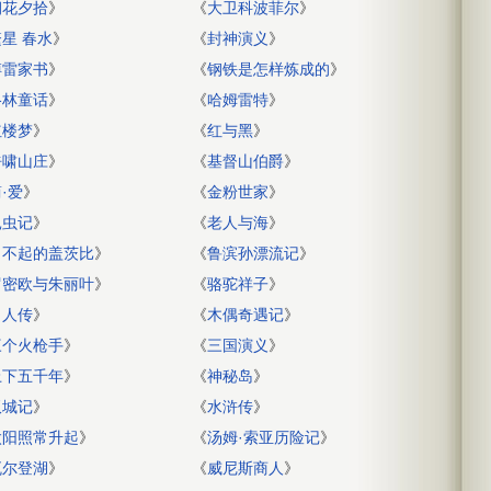
朝花夕拾
》
《
大卫科波菲尔
》
繁星 春水
》
《
封神演义
》
傅雷家书
》
《
钢铁是怎样炼成的
》
格林童话
》
《
哈姆雷特
》
红楼梦
》
《
红与黑
》
呼啸山庄
》
《
基督山伯爵
》
·爱
》
《
金粉世家
》
昆虫记
》
《
老人与海
》
了不起的盖茨比
》
《
鲁滨孙漂流记
》
罗密欧与朱丽叶
》
《
骆驼祥子
》
名人传
》
《
木偶奇遇记
》
三个火枪手
》
《
三国演义
》
上下五千年
》
《
神秘岛
》
双城记
》
《
水浒传
》
太阳照常升起
》
《
汤姆·索亚历险记
》
瓦尔登湖
》
《
威尼斯商人
》