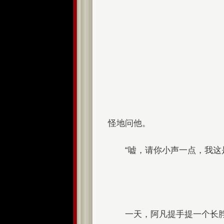
怪地问他。
“嘘，请你小声一点，我这
一天，阿凡提手提一个长