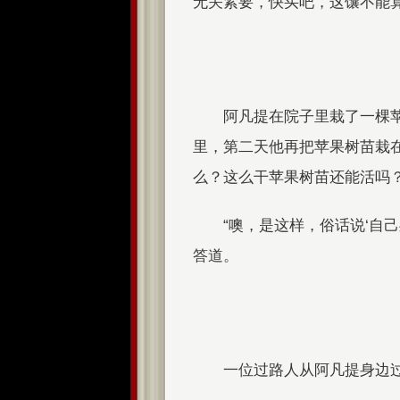
无关紧要，快买吧，这馕不能算
阿凡提在院子里栽了一棵
里，第二天他再把苹果树苗栽
么？这么干苹果树苗还能活吗？
“噢，是这样，俗话说‘自
答道。
一位过路人从阿凡提身边过