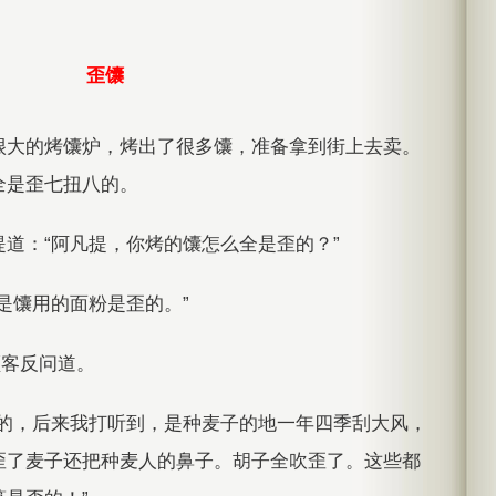
歪馕
很大的烤馕炉，烤出了很多馕，准备拿到街上去卖。
全是歪七扭八的。
道：“阿凡提，你烤的馕怎么全是歪的？”
是馕用的面粉是歪的。”
顾客反问道。
歪的，后来我打听到，是种麦子的地一年四季刮大风，
歪了麦子还把种麦人的鼻子。胡子全吹歪了。这些都