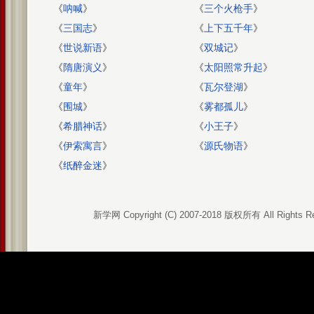
《
呐喊
》
《
三个火枪手
》
《
三国志
》
《
上下五千年
》
《
世说新语
》
《
双城记
》
《
隋唐演义
》
《
太阳照常升起
》
《
童年
》
《
瓦尔登湖
》
《
围城
》
《
雾都孤儿
》
《
希腊神话
》
《
小王子
》
《
伊索寓言
》
《
源氏物语
》
《
纸醉金迷
》
新学网 Copyright (C) 2007-2018 版权所有 All Rights R