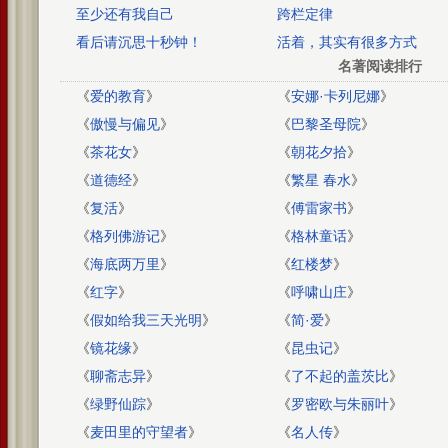
至少还有我自己
跨栏定律
看后请沉思十秒钟！
活着，其实有很多方式
名著阅读排行
《
爱的教育
》
《
安娜·卡列尼娜
》
《
傲慢与偏见
》
《
巴黎圣母院
》
《
茶花女
》
《
朝花夕拾
》
《
道德经
》
《
繁星 春水
》
《
复活
》
《
傅雷家书
》
《
格列佛游记
》
《
格林童话
》
《
海底两万里
》
《
红楼梦
》
《
红字
》
《
呼啸山庄
》
《
假如给我三天光明
》
《
简·爱
》
《
镜花缘
》
《
昆虫记
》
《
聊斋志异
》
《
了不起的盖茨比
》
《
绿野仙踪
》
《
罗密欧与朱丽叶
》
《
麦田里的守望者
》
《
名人传
》