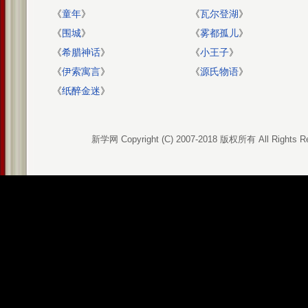
《
童年
》
《
瓦尔登湖
》
《
围城
》
《
雾都孤儿
》
《
希腊神话
》
《
小王子
》
《
伊索寓言
》
《
源氏物语
》
《
纸醉金迷
》
新学网 Copyright (C) 2007-2018 版权所有 All Rights R