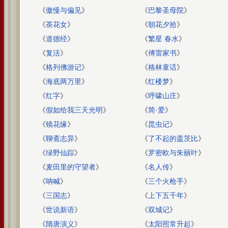
《
傲慢与偏见
》
《
巴黎圣母院
》
《
茶花女
》
《
朝花夕拾
》
《
道德经
》
《
繁星 春水
》
《
复活
》
《
傅雷家书
》
《
格列佛游记
》
《
格林童话
》
《
海底两万里
》
《
红楼梦
》
《
红字
》
《
呼啸山庄
》
《
假如给我三天光明
》
《
简·爱
》
《
镜花缘
》
《
昆虫记
》
《
聊斋志异
》
《
了不起的盖茨比
》
《
绿野仙踪
》
《
罗密欧与朱丽叶
》
《
麦田里的守望者
》
《
名人传
》
《
呐喊
》
《
三个火枪手
》
《
三国志
》
《
上下五千年
》
《
世说新语
》
《
双城记
》
《
隋唐演义
》
《
太阳照常升起
》