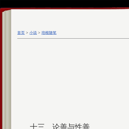
首页
>
小说
>
培根随笔
十三 论善与性善