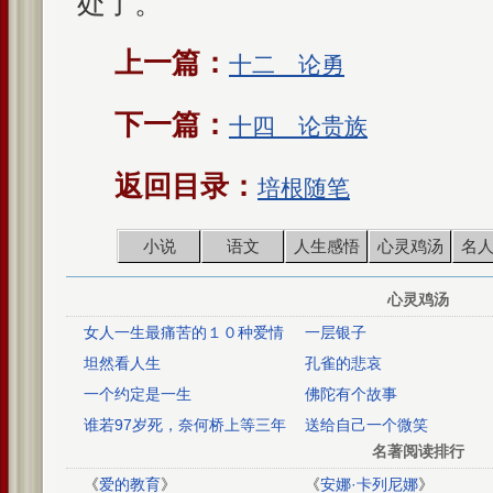
处了。
上一篇：
十二 论勇
下一篇：
十四 论贵族
返回目录：
培根随笔
小说
语文
人生感悟
心灵鸡汤
名
心灵鸡汤
女人一生最痛苦的１０种爱情
一层银子
坦然看人生
孔雀的悲哀
一个约定是一生
佛陀有个故事
谁若97岁死，奈何桥上等三年
送给自己一个微笑
(感人故事)
名著阅读排行
《
爱的教育
》
《
安娜·卡列尼娜
》