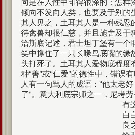
向是在人性中印得很深的；怎样
倾向不发向人类，也要及于别的
其人见之，土耳其人是一种残忍
待禽兽却很仁慈，并且施舍及于
洽斯底记述，君士坦丁堡有一个
笑中撑住了一只长喙鸟底嘴的缘
头打死了。土耳其人爱物底程度
种“善”或“仁爱”的德性中，错误
人有一句骂人的成语：“他太老
了”。意大利底宗师之一，尼考劳
有
白
良