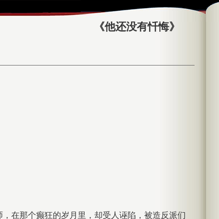
《他还没有忏悔》
师，在那个癫狂的岁月里，却受人诬陷，被造反派们