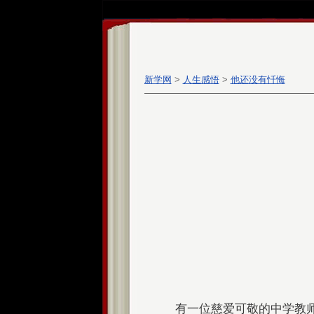
新学网
>
人生感悟
>
他还没有忏悔
有一位慈爱可敬的中学教