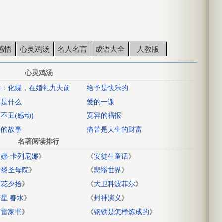
感悟
心灵鸡汤
名人名言
成语大全
人教版
心灵鸡汤
动：化蝶，在婚礼九天前
给予是快乐的
福是什么
爱的一课
不丑(感动)
宽容的福报
容的故事
痛苦是人生的财富
名著阅读排行
安娜·卡列尼娜
》
《
安徒生童话
》
巴黎圣母院
》
《
悲惨世界
》
朝花夕拾
》
《
大卫科波菲尔
》
繁星 春水
》
《
封神演义
》
傅雷家书
》
《
钢铁是怎样炼成的
》