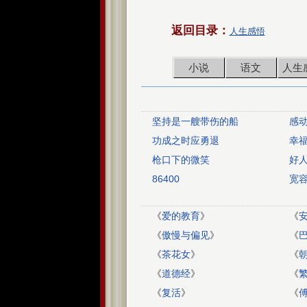
返回目录：
人生感悟
小说
语文
人生
坚持是一艘带伤的船
感
功成之时应勇退
幸
枪口下的微笑
好人
86400
宽
《
爱的教育
》
《
《
傲慢与偏见
》
《
《
茶花女
》
《
《
道德经
》
《
《
复活
》
《