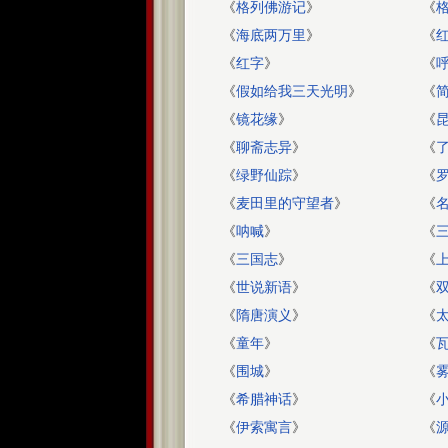
《
格列佛游记
》
《
《
海底两万里
》
《
《
红字
》
《
《
假如给我三天光明
》
《
简
《
镜花缘
》
《
《
聊斋志异
》
《
《
绿野仙踪
》
《
《
麦田里的守望者
》
《
《
呐喊
》
《
《
三国志
》
《
《
世说新语
》
《
《
隋唐演义
》
《
《
童年
》
《
《
围城
》
《
《
希腊神话
》
《
《
伊索寓言
》
《