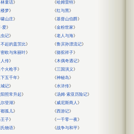
格林童话
》
《
哈姆雷特
》
红楼梦
》
《
红与黑
》
呼啸山庄
》
《
基督山伯爵
》
·爱
》
《
金粉世家
》
昆虫记
》
《
老人与海
》
了不起的盖茨比
》
《
鲁滨孙漂流记
》
罗密欧与朱丽叶
》
《
骆驼祥子
》
名人传
》
《
木偶奇遇记
》
三个火枪手
》
《
三国演义
》
上下五千年
》
《
神秘岛
》
双城记
》
《
水浒传
》
太阳照常升起
》
《
汤姆·索亚历险记
》
瓦尔登湖
》
《
威尼斯商人
》
雾都孤儿
》
《
西游记
》
小王子
》
《
一千零一夜
》
源氏物语
》
《
战争与和平
》