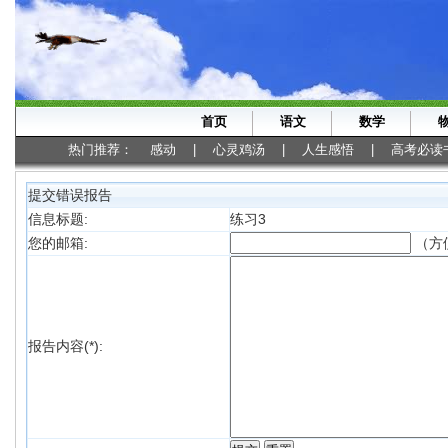
首页
语文
数学
热门推荐：
感动
|
心灵鸡汤
|
人生感悟
|
高考必读
提交错误报告
信息标题:
练习3
（方
您的邮箱:
报告内容(*):