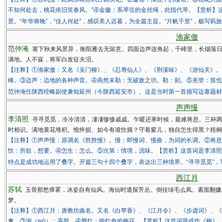
不知何处去，桃花依旧笑春风。”④金徽：系琴弦的金丝绳，此指代琴。【赏析】
景。“年华将晚”，“佳人何处”，感叹美人迟暮，为全篇主旨。“片帆千里”，极写
渔家傲
范仲淹
塞下秋来风景异，衡阳雁去无留意。四面边声连角起，千嶂里，长烟落
满地。人不寐，将军白发征夫泪。
【注释】①渔家傲：又名《吴门柳》、《忍辱仙人》、《荆溪咏》、《游仙关》。
峰。③边声：边地的各种声音。④燕然未勒：无破敌之功。勒：刻。⑤羌管：笛也
范仲淹任陕西经略副使兼知延州（今陕西延安市）。这是当时第一首描写边塞题
声声慢
李清照
寻寻觅觅，冷冷清清，凄凄惨惨戚戚。乍暖还寒时候，最难将息。三杯
时相识。满地黄花堆积。憔悴损、如今有谁忺摘？守着窗儿，独自怎生得黑？梧桐
【注释】①声声慢：原调名《胜胜慢》。慢：即慢词、慢曲，为词的长调。②将息：
忺：所欲，想要。④怎生：怎么。⑤次第：情境，况味。【赏析】这首词是李清照
特点是成功地运用了叠字。开篇三句十四个叠字，表达出三种境界。“寻寻觅觅”，
西江月
苏轼
玉骨那愁瘴雾，冰姿自有仙风。海仙时遣探芳丛。倒挂绿毛么凤。素面翻嫌
梦。
【注释】①西江月：唐教坊曲名。又名《白苹香》、《江月令》、《步虚词》、《
禽。③涴（wò）：弄脏。④唇红：喻红色的梅花。【赏析】这首词题或作《梅》