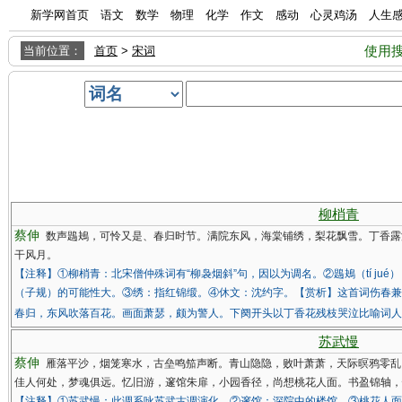
新学网首页
语文
数学
物理
化学
作文
感动
心灵鸡汤
人生
使用
当前位置：
首页
>
宋词
柳梢青
蔡伸
数声鶗鴂，可怜又是、春归时节。满院东风，海棠铺绣，梨花飘雪。丁香露
干风月。
【注释】①柳梢青：北宋僧仲殊词有“柳袅烟斜”句，因以为调名。②鶗鴂（tí jué
（子规）的可能性大。③绣：指红锦缎。④休文：沈约字。【赏析】这首词伤春兼
春归，东风吹落百花。画面萧瑟，颇为警人。下阕开头以丁香花残枝哭泣比喻词人
苏武慢
蔡伸
雁落平沙，烟笼寒水，古垒鸣笳声断。青山隐隐，败叶萧萧，天际暝鸦零乱
佳人何处，梦魂俱远。忆旧游，邃馆朱扉，小园香径，尚想桃花人面。书盈锦轴，
【注释】①苏武慢：此调系咏苏武古调演化。②邃馆：深院中的楼馆。③桃花人面