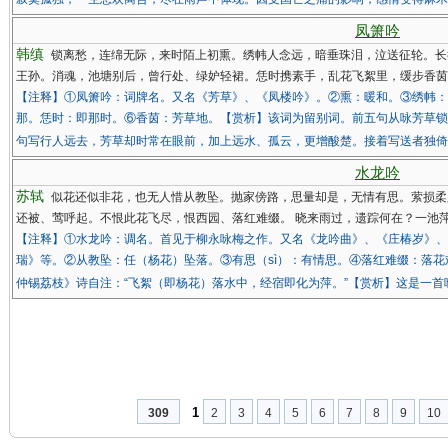
凤箫吟
韩缜
锁离愁，连绵无际，来时陌上初熏。绣帏人念远，暗垂珠泪，泣送征轮。长
王孙。消魂，池塘别后，曾行处、绿妒轻裙。恁时携素手，乱花飞絮里，缓步香茵
【注释】①凤箫吟：词牌名。又名《芳草》、《凤楼吟》。②熏：暖和。③绣帏：
那。恁时：即那时。⑥香茵：芳草地。【赏析】该词为留别词。前五句从咏芳草锁
句写行人远去，芳草却时常在眼前，加上远水、孤云，更增酸楚。接着写送者独
水龙吟
苏轼
似花还似非花，也无人惜从教坠。抛家傍路，思量却是，无情有思。萦损柔
还被、莺呼起。不恨此花飞尽，恨西园、落红难缀。 晓来雨过，遗踪何在？一池
【注释】①水龙吟：调名。首见于柳永咏梅之作。又名《龙吟曲》、《庄椿岁》、
瑞》等。②从教坠：任（杨花）坠落。③有思（sì）：有情思。④落红难缀：落
仲锡荔枝》诗自注：“飞絮（即杨花）落水中，经宿即化为萍。”【赏析】这是一首
1
309
2
3
4
5
6
7
8
9
10