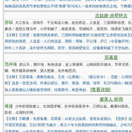
南梅花的高风亮节来歌赞朝云不惧“瘴雾”而与词人一道来到岭南瘴疠之地。下阕
念奴娇·赤壁怀古
苏轼
大江东去，浪淘尽、千古风流人物。故垒西边，人道是、三国周郎赤壁。乱
豪杰！遥想公瑾当年，小乔初嫁了，雄姿英发。羽扇纶巾，谈笑间、强虏灰飞烟灭
【注释】①赤壁：指黄州西赤鼻矶。三国时周瑜败曹的“火烧赤壁”之赤壁传说有
周所筑的墙壁。人道是：人们传说是。周郎：周瑜，字公瑾，庐江（今安徽庐州）
时年二十四岁，吴中皆呼为周郎。穿空：形容峭壁耸立，好像要刺破了天空似的
苏幕遮
范仲淹
碧云天，黄叶地，秋色连波，波上寒烟翠。山映斜阳天接水。芳草无情
睡。明月楼高休独倚，酒入愁肠，化作相思泪。
【注释】①苏幕遮：唐教坊曲名。又名《云雾敛》、《鬓云松令》。②黯：心情忧
析】这是一首思乡词。作者以碧云、黄叶、寒波、翠烟、绿草、红日勾勒出一幅清
[查看详细]
旅人夜夜难以入睡的孤苦情怀。结尾两句，构思奇妙。
虞美人·听雨
蒋捷
少年听雨歌楼上。红烛昏罗帐。壮年听雨客舟中。江阔云低，断雁叫西风。
阶前，点滴到天明。
【注释】①断雁：失群孤雁。②星星：白发点点如星，形容头发斑白。【赏析】这
可谓言简意赅。它以“听雨”为媒介，将几十年大跨度的时间和空间相融合。少年
寂寞孤独，一生悲欢离合，尽在雨声中体现。因受国亡之痛的影响，感情变得麻