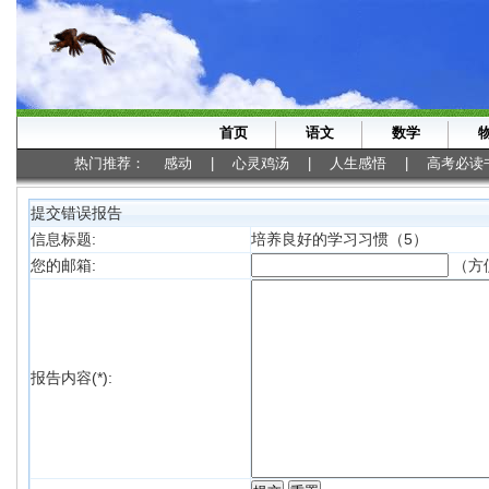
首页
语文
数学
热门推荐：
感动
|
心灵鸡汤
|
人生感悟
|
高考必读
提交错误报告
信息标题:
培养良好的学习习惯（5）
（方
您的邮箱:
报告内容(*):