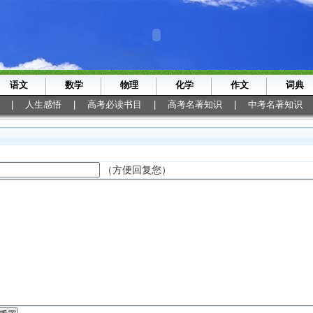
语文
数学
物理
化学
作文
词典
|
人生感悟
|
高考必读书目
|
高考名著知识
|
中考名著知识
（方便回复您）