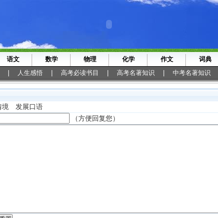
语文
数学
物理
化学
作文
词典
|
人生感悟
|
高考必读书目
|
高考名著知识
|
中考名著知识
情境 发展口语
（方便回复您）