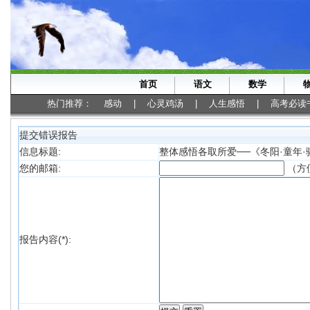
首页
语文
数学
热门推荐：
感动
|
心灵鸡汤
|
人生感悟
|
高考必读
提交错误报告
信息标题:
整体感悟各取所爱──《冬阳·童年
（方
您的邮箱:
报告内容(*):