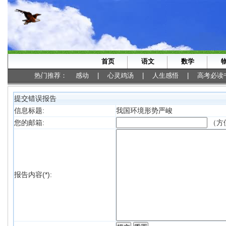
首页
语文
数学
热门推荐：
感动
|
心灵鸡汤
|
人生感悟
|
高考必读
提交错误报告
信息标题:
我国环境形势严峻
（方
您的邮箱:
报告内容(*):