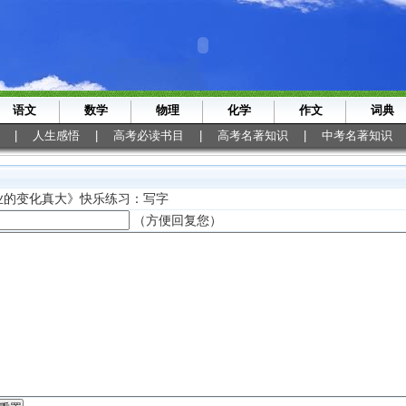
语文
数学
物理
化学
作文
词典
|
人生感悟
|
高考必读书目
|
高考名著知识
|
中考名著知识
业的变化真大》快乐练习：写字
（方便回复您）