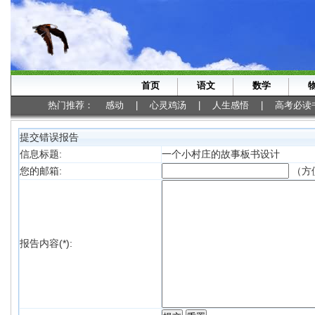
首页
语文
数学
热门推荐：
感动
|
心灵鸡汤
|
人生感悟
|
高考必读
提交错误报告
信息标题:
一个小村庄的故事板书设计
（方
您的邮箱:
报告内容(*):