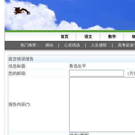
首页
语文
数学
热门推荐：
感动
|
心灵鸡汤
|
人生感悟
|
高考必读
提交错误报告
信息标题:
鲁迅生平
（方
您的邮箱:
报告内容(*):