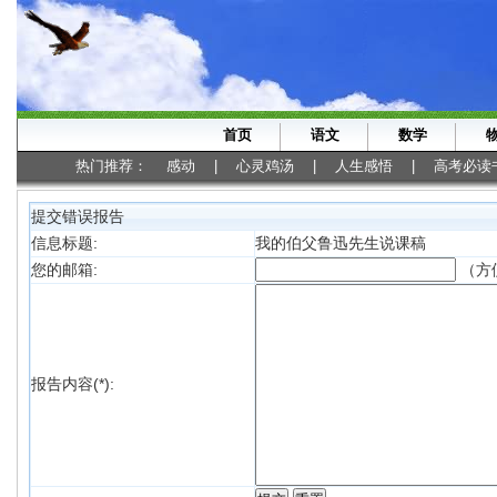
首页
语文
数学
热门推荐：
感动
|
心灵鸡汤
|
人生感悟
|
高考必读
提交错误报告
信息标题:
我的伯父鲁迅先生说课稿
（方
您的邮箱:
报告内容(*):