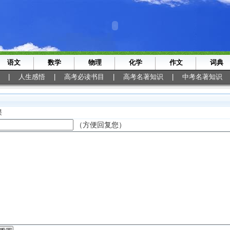
语文
数学
物理
化学
作文
词典
|
人生感悟
|
高考必读书目
|
高考名著知识
|
中考名著知识
课
（方便回复您）