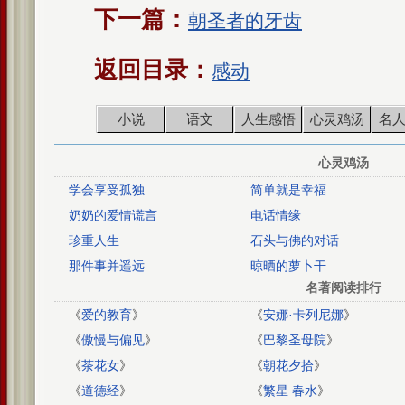
下一篇：
朝圣者的牙齿
返回目录：
感动
小说
语文
人生感悟
心灵鸡汤
名
心灵鸡汤
学会享受孤独
简单就是幸福
奶奶的爱情谎言
电话情缘
珍重人生
石头与佛的对话
那件事并遥远
晾晒的萝卜干
名著阅读排行
《
爱的教育
》
《
安娜·卡列尼娜
》
《
傲慢与偏见
》
《
巴黎圣母院
》
《
茶花女
》
《
朝花夕拾
》
《
道德经
》
《
繁星 春水
》