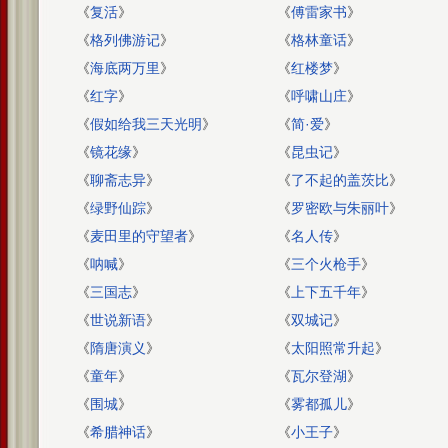
《
复活
》
《
傅雷家书
》
《
格列佛游记
》
《
格林童话
》
《
海底两万里
》
《
红楼梦
》
《
红字
》
《
呼啸山庄
》
《
假如给我三天光明
》
《
简·爱
》
《
镜花缘
》
《
昆虫记
》
《
聊斋志异
》
《
了不起的盖茨比
》
《
绿野仙踪
》
《
罗密欧与朱丽叶
》
《
麦田里的守望者
》
《
名人传
》
《
呐喊
》
《
三个火枪手
》
《
三国志
》
《
上下五千年
》
《
世说新语
》
《
双城记
》
《
隋唐演义
》
《
太阳照常升起
》
《
童年
》
《
瓦尔登湖
》
《
围城
》
《
雾都孤儿
》
《
希腊神话
》
《
小王子
》