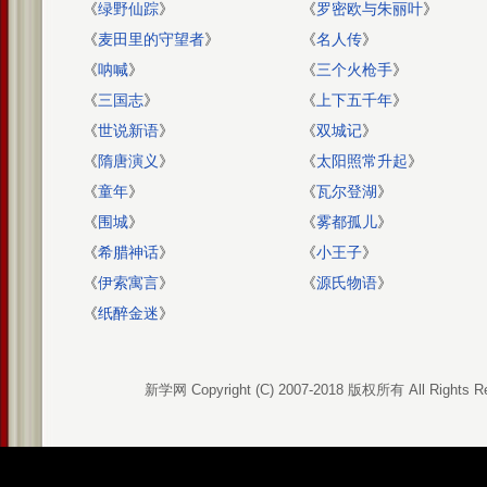
《
绿野仙踪
》
《
罗密欧与朱丽叶
》
《
麦田里的守望者
》
《
名人传
》
《
呐喊
》
《
三个火枪手
》
《
三国志
》
《
上下五千年
》
《
世说新语
》
《
双城记
》
《
隋唐演义
》
《
太阳照常升起
》
《
童年
》
《
瓦尔登湖
》
《
围城
》
《
雾都孤儿
》
《
希腊神话
》
《
小王子
》
《
伊索寓言
》
《
源氏物语
》
《
纸醉金迷
》
新学网 Copyright (C) 2007-2018 版权所有 All Rights R