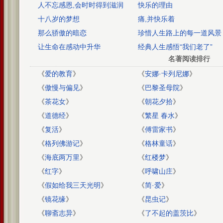
人不忘感恩,会时时得到滋润
快乐的理由
十八岁的梦想
痛,并快乐着
那么骄傲的暗恋
珍惜人生路上的每一道风景
让生命在感动中升华
经典人生感悟“我们老了”
名著阅读排行
《
爱的教育
》
《
安娜·卡列尼娜
》
《
傲慢与偏见
》
《
巴黎圣母院
》
《
茶花女
》
《
朝花夕拾
》
《
道德经
》
《
繁星 春水
》
《
复活
》
《
傅雷家书
》
《
格列佛游记
》
《
格林童话
》
《
海底两万里
》
《
红楼梦
》
《
红字
》
《
呼啸山庄
》
《
假如给我三天光明
》
《
简·爱
》
《
镜花缘
》
《
昆虫记
》
《
聊斋志异
》
《
了不起的盖茨比
》