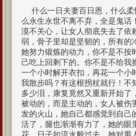
什么一日夫妻百日恩，什么柔
么永生永世不离不弃，全是鬼话
漠不关心，让女人彻底失去了依
弱，骨子里却是坚韧的，所有的
她努力锻炼的动力，你不是不按
己吃上回剩下的。你不是不给我
一个小时解开衣扣，再花一个小
我散步吗？有这根拐杖就行！不
多少泪，康复竟然又重新开始了
被动的，而是主动的，女人被伤
发的火山，她自己都感觉到自己
活了，腿也渐渐有力了，她的眼
花。日子如流水般过去，她对男