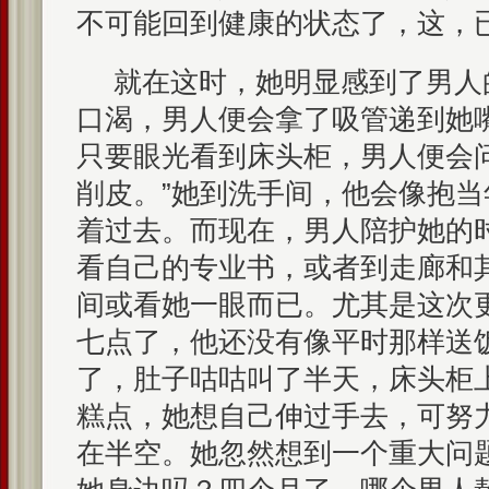
不可能回到健康的状态了，这，
就在这时，她明显感到了男人
口渴，男人便会拿了吸管递到她
只要眼光看到床头柜，男人便会
削皮。”她到洗手间，他会像抱
着过去。而现在，男人陪护她的
看自己的专业书，或者到走廊和
间或看她一眼而已。尤其是这次
七点了，他还没有像平时那样送
了，肚子咕咕叫了半天，床头柜
糕点，她想自己伸过手去，可努
在半空。她忽然想到一个重大问