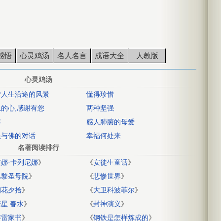
感悟
心灵鸡汤
名人名言
成语大全
人教版
心灵鸡汤
惜人生沿途的风景
懂得珍惜
的心,感谢有您
两种坚强
容
感人肺腑的母爱
头与佛的对话
幸福何处来
名著阅读排行
安娜·卡列尼娜
》
《
安徒生童话
》
巴黎圣母院
》
《
悲惨世界
》
朝花夕拾
》
《
大卫科波菲尔
》
繁星 春水
》
《
封神演义
》
傅雷家书
》
《
钢铁是怎样炼成的
》