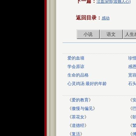
下一篇：
泣血深情(震撼人心)
返回目录：
感动
小说
语文
人生
爱的血墙
珍
学会原谅
感恩
生命的品格
宽
心灵鸡汤:最好的年龄
石
《
爱的教育
》
《
《
傲慢与偏见
》
《
《
茶花女
》
《
《
道德经
》
《
《
复活
》
《