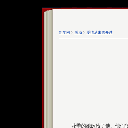
新学网
>
感动
>
爱情从未离开过
花季的她嫁给了他。他们