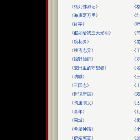
《
格列佛游记
》
《
《
海底两万里
》
《
《
红字
》
《
《
假如给我三天光明
》
《
简
《
镜花缘
》
《
《
聊斋志异
》
《
《
绿野仙踪
》
《
《
麦田里的守望者
》
《
《
呐喊
》
《
《
三国志
》
《
《
世说新语
》
《
《
隋唐演义
》
《
《
童年
》
《
《
围城
》
《
《
希腊神话
》
《
《
伊索寓言
》
《