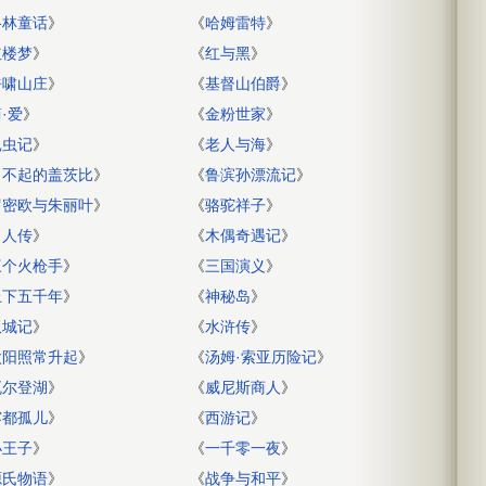
格林童话
》
《
哈姆雷特
》
红楼梦
》
《
红与黑
》
呼啸山庄
》
《
基督山伯爵
》
·爱
》
《
金粉世家
》
昆虫记
》
《
老人与海
》
了不起的盖茨比
》
《
鲁滨孙漂流记
》
罗密欧与朱丽叶
》
《
骆驼祥子
》
名人传
》
《
木偶奇遇记
》
三个火枪手
》
《
三国演义
》
上下五千年
》
《
神秘岛
》
双城记
》
《
水浒传
》
太阳照常升起
》
《
汤姆·索亚历险记
》
瓦尔登湖
》
《
威尼斯商人
》
雾都孤儿
》
《
西游记
》
小王子
》
《
一千零一夜
》
源氏物语
》
《
战争与和平
》