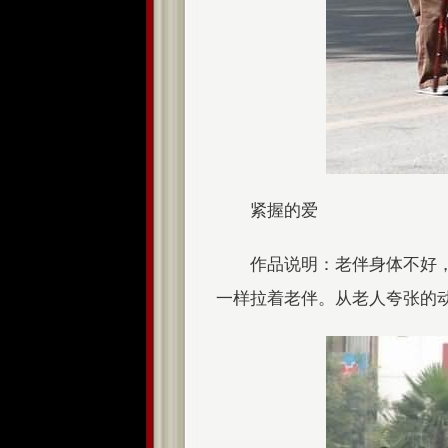
紧握的爱
作品说明：老伴身体不好
一样拉着老伴。从老人夸张的