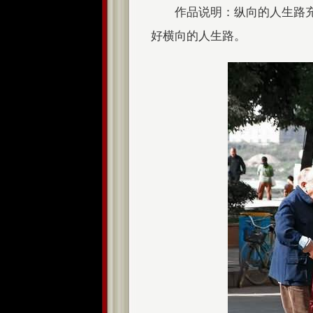
作品说明：纵向的人生路
好横向的人生路。