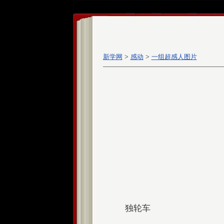
新学网
>
感动
>
一组超感人图片
独轮车