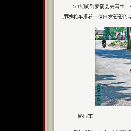
5.1期间到蒙阴县去写生
用独轮车推着一位白发苍苍的
一路同车