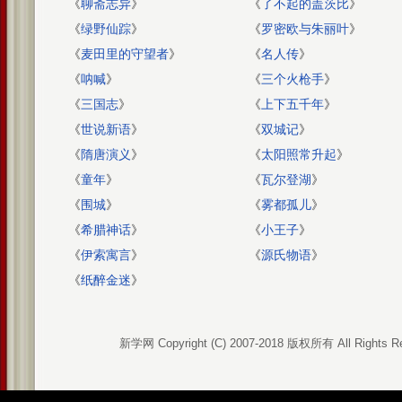
《
聊斋志异
》
《
了不起的盖茨比
》
《
绿野仙踪
》
《
罗密欧与朱丽叶
》
《
麦田里的守望者
》
《
名人传
》
《
呐喊
》
《
三个火枪手
》
《
三国志
》
《
上下五千年
》
《
世说新语
》
《
双城记
》
《
隋唐演义
》
《
太阳照常升起
》
《
童年
》
《
瓦尔登湖
》
《
围城
》
《
雾都孤儿
》
《
希腊神话
》
《
小王子
》
《
伊索寓言
》
《
源氏物语
》
《
纸醉金迷
》
新学网 Copyright (C) 2007-2018 版权所有 All Rights R