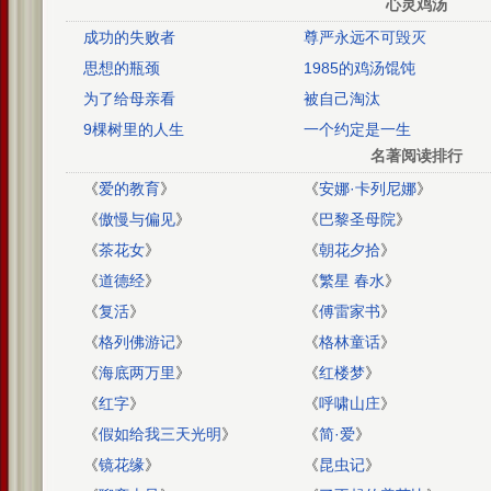
心灵鸡汤
成功的失败者
尊严永远不可毁灭
思想的瓶颈
1985的鸡汤馄饨
为了给母亲看
被自己淘汰
9棵树里的人生
一个约定是一生
名著阅读排行
《
爱的教育
》
《
安娜·卡列尼娜
》
《
傲慢与偏见
》
《
巴黎圣母院
》
《
茶花女
》
《
朝花夕拾
》
《
道德经
》
《
繁星 春水
》
《
复活
》
《
傅雷家书
》
《
格列佛游记
》
《
格林童话
》
《
海底两万里
》
《
红楼梦
》
《
红字
》
《
呼啸山庄
》
《
假如给我三天光明
》
《
简·爱
》
《
镜花缘
》
《
昆虫记
》