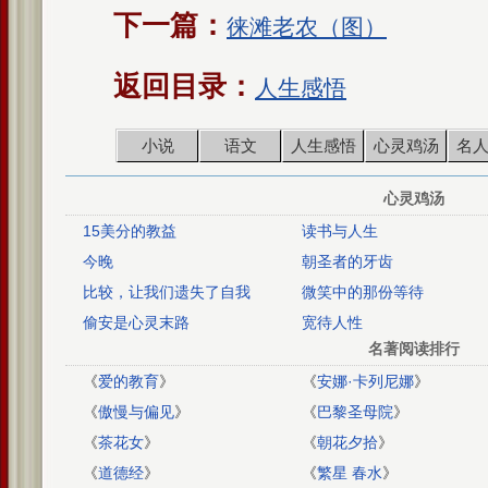
下一篇：
徕滩老农（图）
返回目录：
人生感悟
小说
语文
人生感悟
心灵鸡汤
名
心灵鸡汤
15美分的教益
读书与人生
今晚
朝圣者的牙齿
比较，让我们遗失了自我
微笑中的那份等待
偷安是心灵末路
宽待人性
名著阅读排行
《
爱的教育
》
《
安娜·卡列尼娜
》
《
傲慢与偏见
》
《
巴黎圣母院
》
《
茶花女
》
《
朝花夕拾
》
《
道德经
》
《
繁星 春水
》