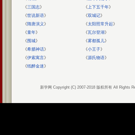
《
三国志
》
《
上下五千年
》
《
世说新语
》
《
双城记
》
《
隋唐演义
》
《
太阳照常升起
》
《
童年
》
《
瓦尔登湖
》
《
围城
》
《
雾都孤儿
》
《
希腊神话
》
《
小王子
》
《
伊索寓言
》
《
源氏物语
》
《
纸醉金迷
》
新学网 Copyright (C) 2007-2018 版权所有 All Rights R