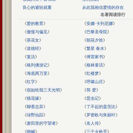
良心的避轻就重
从此我相信爱情的存在
名著阅读排行
《
爱的教育
》
《
安娜·卡列尼娜
》
《
傲慢与偏见
》
《
巴黎圣母院
》
《
茶花女
》
《
朝花夕拾
》
《
道德经
》
《
繁星 春水
》
《
复活
》
《
傅雷家书
》
《
格列佛游记
》
《
格林童话
》
《
海底两万里
》
《
红楼梦
》
《
红字
》
《
呼啸山庄
》
《
假如给我三天光明
》
《
简·爱
》
《
镜花缘
》
《
昆虫记
》
《
聊斋志异
》
《
了不起的盖茨比
》
《
绿野仙踪
》
《
罗密欧与朱丽叶
》
《
麦田里的守望者
》
《
名人传
》
《
呐喊
》
《
三个火枪手
》