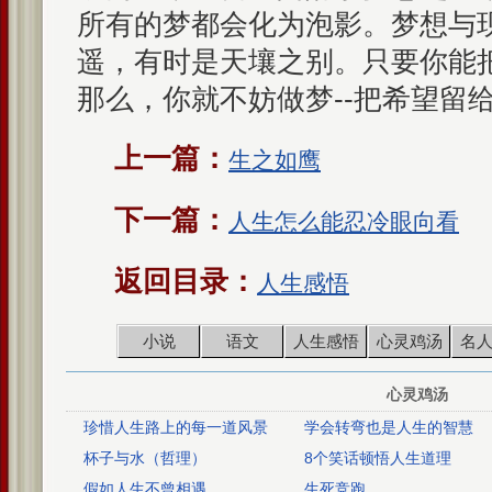
所有的梦都会化为泡影。梦想与
遥，有时是天壤之别。只要你能
那么，你就不妨做梦--把希望留
上一篇：
生之如鹰
下一篇：
人生怎么能忍冷眼向看
返回目录：
人生感悟
小说
语文
人生感悟
心灵鸡汤
名
心灵鸡汤
珍惜人生路上的每一道风景
学会转弯也是人生的智慧
杯子与水（哲理）
8个笑话顿悟人生道理
假如人生不曾相遇
生死竞跑