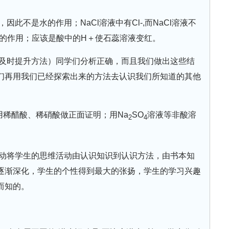
因此不是水的作用；NaCl溶液中有Cl-,而NaCl溶液不
-的作用；应该是酸中的H＋使石蕊溶液变红。
及时提升方法）同学们分析正确，而且我们做出这些结
们再用我们已经探索出来的方法去认识我们所知道的其他
用稀醋酸、稀硝酸做正面证明；用Na
SO
溶液等非酸溶
2
4
动将学生的思维活动由认识知识到认识方法，由书本知
逐渐深化，学生的个性得到最大的张扬，学生的学习兴趣
而知的。