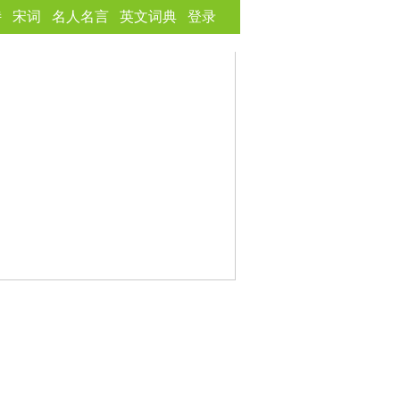
诗
宋词
名人名言
英文词典
登录