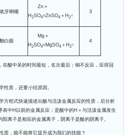
Zn＋
呲牙咧嘴
3
H
SO
=ZnSO
＋H
↑
2
4
4
2
Mg＋
翻白眼
4
H
SO
=MgSO
＋H
↑
2
4
4
2
，在酸中呆的时间最短，名次最后；铜不反应，应得冠
学性质，还要小结原因。
学方程式快速描述出酸与活泼金属反应的性质，后分析
序表中H以前的金属反应；是酸中的H＋与活泼金属发生
的阳离子是相应的金属离子，阴离子是酸的阴离子。
性质，能不能将它提升成为我们的技能？