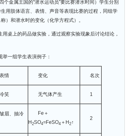
四个金属王国的“潜水运动员”要比赛潜水时间）学生分别
学生用肢体语言、表情、声音等表现比赛的过程，同组学
名称）和潜水时的变化（化学方程式）。
生用桌上的药品做实验，通过观察实验现象后讨论结论，
现举一组学生表演例子：
表情
变化
名次
冷笑
无气体产生
1
Fe＋
皱眉、抽冷
2
H
SO
=FeSO
＋H
↑
2
4
4
2