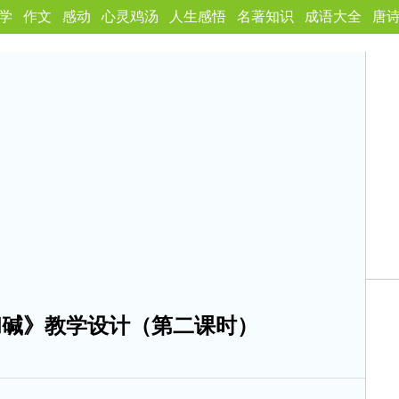
学
作文
感动
心灵鸡汤
人生感悟
名著知识
成语大全
唐
和碱》教学设计（第二课时）