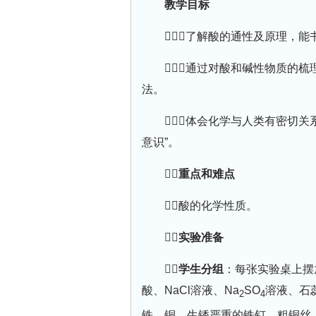
教学目标
①了解酸的通性及原理，能
②通过对酸和碱性物质的
法。
③体会化学与人类有密切关
意识”。
重点和难点
酸的化学性质。
实验准备
学生分组
：每张实验桌上摆
酸、NaCl溶液、Na
SO
溶液、石
2
4
铁、铜、生锈严重的铁钉、粗铜丝