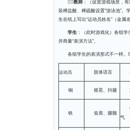
教师
：（设置游戏场景，有
装稀盐酸、稀硫酸设置“游泳池”。
生在纸上写出“运动员姓名”（金属
学生
：（此时游戏化）各组学
并商量“表演方法”。
各组学生的表演形式不一样。
运动员
肢体语言
铜
摇晃、抖腿
铁
耸肩、腿颤
气