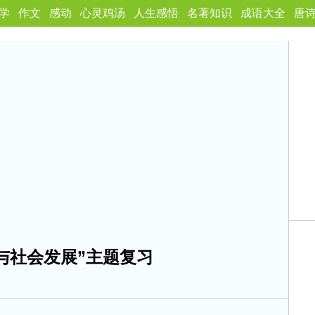
学
作文
感动
心灵鸡汤
人生感悟
名著知识
成语大全
唐
与社会发展”主题复习