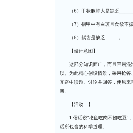
（6）甲状腺肿大是缺乏____
（7）指甲中有白斑且食欲不振是
（8）龋齿是缺乏_____。
【设计意图】
这部分知识面广，而且容易混
琐。为此精心创设情景，采用抢答
亢奋中读题、讨论并回答，使原来
海。
【活动二】
1.俗话说“吃鱼吃肉不如吃豆
话所包含的科学道理。