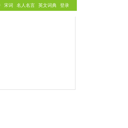
诗
宋词
名人名言
英文词典
登录