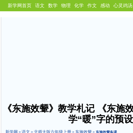
新学网首页
语文
数学
物理
化学
作文
感动
心灵鸡汤
《东施效颦》教学札记 《东施
学“暖”字的预
新学网
语文
北师大版六年级上册
东施效颦
>
>
>
>
东施效颦备课