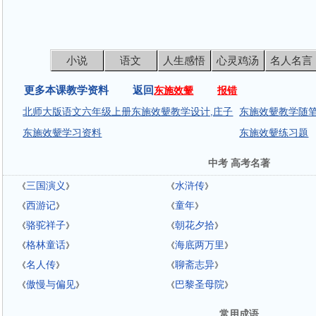
小说
语文
人生感悟
心灵鸡汤
名人名言
更多本课教学资料 返回
东施效颦
报错
北师大版语文六年级上册东施效颦教学设计,庄子
东施效颦教学随
东施效颦学习资料
东施效颦练习题
中考 高考名著
三国演义
水浒传
《
》
《
》
西游记
童年
《
》
《
》
骆驼祥子
朝花夕拾
《
》
《
》
格林童话
海底两万里
《
》
《
》
名人传
聊斋志异
《
》
《
》
傲慢与偏见
巴黎圣母院
《
》
《
》
常用成语