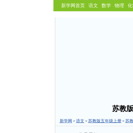
新学网首页
语文
数学
物理
化
苏教
新学网
语文
苏教版五年级上册
苏
>
>
>