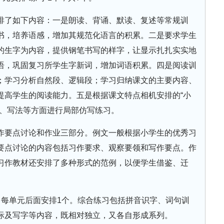
排了如下内容：一是朗读、背诵、默读、复述等常规训
书，培养语感，增加其规范化语言的积累。二是要求学生
的生字为内容，提供钢笔书写的样字，让显示扎扎实实地
语，巩固复习所学生字新词，增加词语积累。四是阅读训
；学习分析自然段、逻辑段；学习归纳课文的主要内容、
提高学生的阅读能力。五是根据课文特点相机安排的“小
意、写法等方面进行局部仿写练习。
作要点讨论和作业三部分。例文一般根据小学生的优秀习
要点讨论的内容包括习作要求、观察要领和写作要点。作
习作教材还安排了多种形式的范例，以便学生借鉴、迁
，每单元后面安排1个。综合练习包括拼音识字、词句训
际及写字等内容，既相对独立，又各自形成系列。