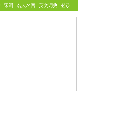
诗
宋词
名人名言
英文词典
登录