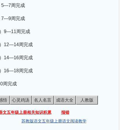
5—7周完成
7—9周完成
）9—11周完成
）12—14周完成
）14—16周完成
）16—18周完成
20周完成
感悟
心灵鸡汤
名人名言
成语大全
人教版
语文五年级上册相关知识积累
报错
苏教版语文五年级上册语文阅读教学