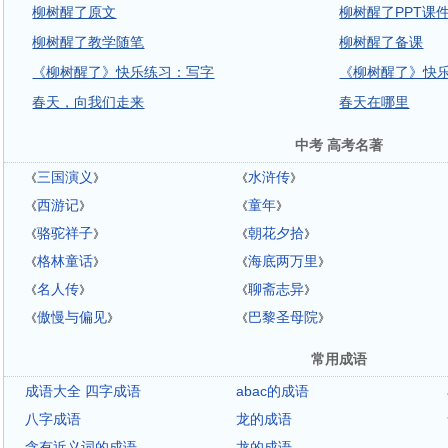
柳树醒了原文
柳树醒了PPT课
柳树醒了教学随笔
柳树醒了备课
《柳树醒了》快乐练习：写字
《柳树醒了》快
春天，向我们走来
春天在哪里
中考 高考名著
三国演义
水浒传
《
》
《
》
西游记
童年
《
》
《
》
骆驼祥子
朝花夕拾
《
》
《
》
格林童话
海底两万里
《
》
《
》
名人传
聊斋志异
《
》
《
》
傲慢与偏见
巴黎圣母院
《
》
《
》
常用成语
成语大全 四字成语
abac的成语
八字成语
龙的成语
含有近义词的成语
龙的成语