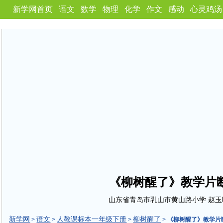
新学网首页
语文
数学
物理
化学
作文
感动
心灵鸡汤
《柳树醒了》教学片
山东省青岛市乳山市黄山路小学 赵玉
新学网
语文
人教课标本一年级下册
柳树醒了
>
>
>
>
《柳树醒了》教学片