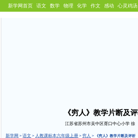
新学网首页
语文
数学
物理
化学
作文
感动
心灵鸡汤
《穷人》教学片断及评
江苏省苏州市吴中区胥口中心小学 徐
新学网
语文
人教课标本六年级上册
穷人
>
>
>
>
《穷人》教学片断及评析