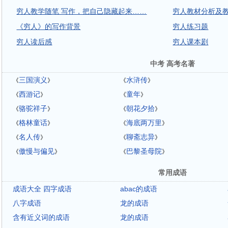
穷人教学随笔 写作，把自己隐藏起来……
穷人教材分析及
《穷人》的写作背景
穷人练习题
穷人读后感
穷人课本剧
中考 高考名著
三国演义
水浒传
《
》
《
》
西游记
童年
《
》
《
》
骆驼祥子
朝花夕拾
《
》
《
》
格林童话
海底两万里
《
》
《
》
名人传
聊斋志异
《
》
《
》
傲慢与偏见
巴黎圣母院
《
》
《
》
常用成语
成语大全 四字成语
abac的成语
八字成语
龙的成语
含有近义词的成语
龙的成语