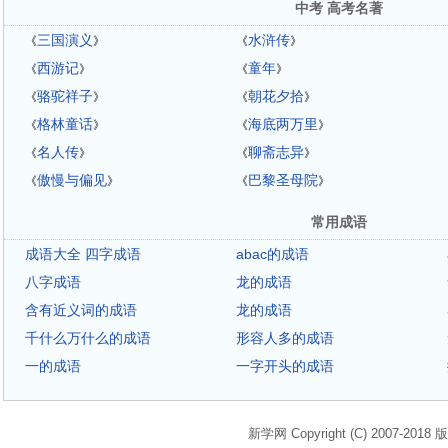
中考 高考名著
三国演义
水浒传
《
》
《
》
西游记
童年
《
》
《
》
骆驼祥子
朝花夕拾
《
》
《
》
格林童话
海底两万里
《
》
《
》
名人传
聊斋志异
《
》
《
》
傲慢与偏见
巴黎圣母院
《
》
《
》
常用成语
成语大全 四字成语
abac的成语
八字成语
龙的成语
含有近义词的成语
龙的成语
千什么万什么的成语
形容人多的成语
一的成语
一字开头的成语
新学网 Copyright (C) 2007-2018 