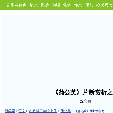
新学网首页
语文
数学
物理
化学
作文
感动
心灵鸡汤
《蒲公英》片断赏析之
沈高明
新学网
语文
苏教版三年级上册
蒲公英
>
>
>
>
《蒲公英》片断赏析之一