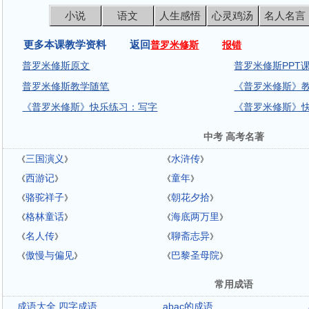
小说
语文
人生感悟
心灵鸡汤
名人名言
更多本课教学资料 返回
普罗米修斯
报错
普罗米修斯原文
普罗米修斯PPT
普罗米修斯教学随笔
《普罗米修斯》
《普罗米修斯》快乐练习：写字
《普罗米修斯》
中考 高考名著
三国演义
水浒传
《
》
《
》
西游记
童年
《
》
《
》
骆驼祥子
朝花夕拾
《
》
《
》
格林童话
海底两万里
《
》
《
》
名人传
聊斋志异
《
》
《
》
傲慢与偏见
巴黎圣母院
《
》
《
》
常用成语
成语大全 四字成语
abac的成语