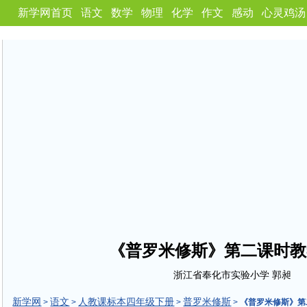
新学网首页
语文
数学
物理
化学
作文
感动
心灵鸡汤
《普罗米修斯》第二课时教
浙江省奉化市实验小学 郭昶
新学网
语文
人教课标本四年级下册
普罗米修斯
>
>
>
>
《普罗米修斯》第