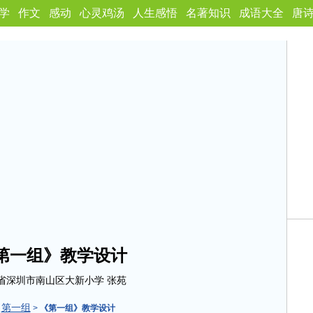
学
作文
感动
心灵鸡汤
人生感悟
名著知识
成语大全
唐
第一组》教学设计
省深圳市南山区大新小学 张苑
第一组
>
>
《第一组》教学设计