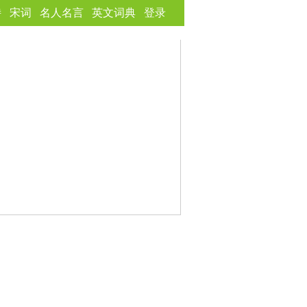
诗
宋词
名人名言
英文词典
登录