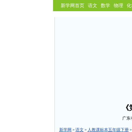
新学网首页
语文
数学
物理
化
《
广东
新学网
语文
人教课标本五年级下册
>
>