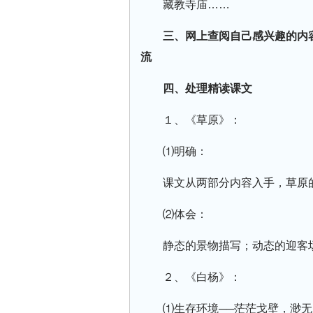
藏教寺庙……
三、网上查阅自己感兴趣的内
流
四、处理精读课文
１、《草原》：
⑴明确：
课文从两部分内容入手，草原
⑵体会：
静态的景物描写；动态的迎客
２、《白杨》：
⑴生存环境──茫茫戈壁，渺无