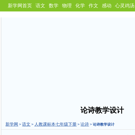
新学网首页
语文
数学
物理
化学
作文
感动
心灵鸡汤
论诗教学设计
新学网
语文
人教课标本七年级下册
论诗
>
>
>
>
论诗教学设计