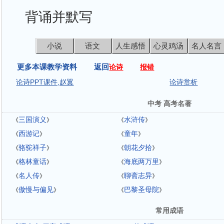
背诵并默写
小说
语文
人生感悟
心灵鸡汤
名人名言
更多本课教学资料 返回
论诗
报错
论诗PPT课件,赵翼
论诗赏析
中考 高考名著
三国演义
水浒传
《
》
《
》
西游记
童年
《
》
《
》
骆驼祥子
朝花夕拾
《
》
《
》
格林童话
海底两万里
《
》
《
》
名人传
聊斋志异
《
》
《
》
傲慢与偏见
巴黎圣母院
《
》
《
》
常用成语