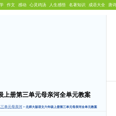
学
作文
感动
心灵鸡汤
人生感悟
名著知识
成语大全
唐
级上册第三单元母亲河全单元教案
第三单元母亲河
>
北师大版语文六年级上册第三单元母亲河全单元教案