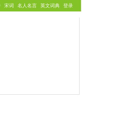
诗
宋词
名人名言
英文词典
登录