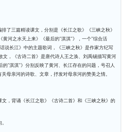
，编排了三篇精读课文，分别是《长江之歌》《三峡之秋》
黄河之水天上来》《最后的"淇淇"》，一个"综合活
《话说长江》中的主题歌词，《三峡之秋》是作家方纪写
散文，《古诗二首》是唐代诗人王之涣、刘禹锡描写黄河
后的"淇淇"》分别反映了黄河、长江存在的问题，号召人
诵有关母亲河的诗歌、文章，抒发对母亲河的赞美之情。
诵课文，背诵《长江之歌》《古诗二首》和《三峡之秋》的
句。