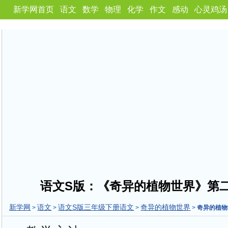
新学网首页
语文
数学
物理
化学
作文
感动
心灵鸡汤
语文S版：《奇异的植物世界》第
新学网
语文
语文S版三年级下册语文
奇异的植物世界
>
>
>
>
奇异的植物