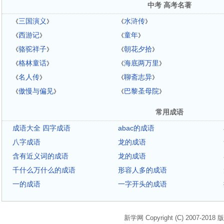
中考 高考名著
三国演义
水浒传
《
》
《
》
西游记
童年
《
》
《
》
骆驼祥子
朝花夕拾
《
》
《
》
格林童话
海底两万里
《
》
《
》
名人传
聊斋志异
《
》
《
》
傲慢与偏见
巴黎圣母院
《
》
《
》
常用成语
成语大全 四字成语
abac的成语
八字成语
龙的成语
含有近义词的成语
龙的成语
千什么万什么的成语
形容人多的成语
一的成语
一字开头的成语
新学网 Copyright (C) 2007-2018 