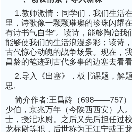
1.教师激情：同学们，我们生活
里，诗歌像一颗颗璀璨的珍珠闪耀在
有诗书气自华”。读诗，能够陶冶我
能够使我们的生活浪漫多彩；读诗
古代惊心动魄的战争场景。现在，
昌龄的笔迹到古代多事的边塞去看
2.导入《出塞》，板书课题，解题
思.
简介作者:王昌龄（698——757
少伯，京兆万年（今陕西西安）人
士，授汜水尉。之后又先后担任过
龙标尉等职，后世称为王江宁或王