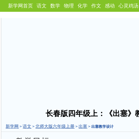
新学网首页
语文
数学
物理
化学
作文
感动
心灵鸡汤
长春版四年级上：《出塞》
新学网
语文
北师大版六年级上册
出塞
>
>
>
>
出塞教学设计