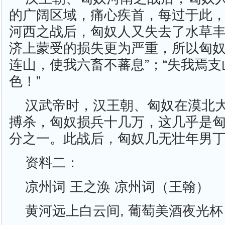
的广阔区域，痛心疾首，每过于此
河西之战后，匈奴人又失去了水草
济上蒙受的损失更为严重，所以匈奴
连山，使我六畜不蕃息”；“失我焉
色！”
汉武帝时，汉王朝、匈奴在漠北
搏杀，匈奴损兵十几万，这几乎是
分之一。此战后，匈奴几无壮年男
资料二：
凉州词 王之涣 凉州词（王翰）
黄河远上白云间, 葡萄美酒夜光杯