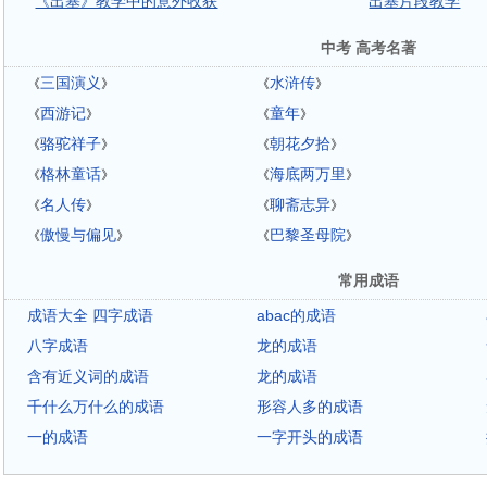
《出塞》教学中的意外收获
出塞片段教学
中考 高考名著
三国演义
水浒传
《
》
《
》
西游记
童年
《
》
《
》
骆驼祥子
朝花夕拾
《
》
《
》
格林童话
海底两万里
《
》
《
》
名人传
聊斋志异
《
》
《
》
傲慢与偏见
巴黎圣母院
《
》
《
》
常用成语
成语大全 四字成语
abac的成语
八字成语
龙的成语
含有近义词的成语
龙的成语
千什么万什么的成语
形容人多的成语
一的成语
一字开头的成语