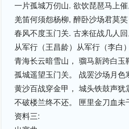
一片孤城万仞山. 欲饮琵琶马上催
羌笛何须怨杨柳, 醉卧沙场君莫笑
春风不度玉门关. 古来征战几人回
从军行（王昌龄）从军行（李白
青海长云暗雪山， 骝马新跨白玉
孤城遥望玉门关。 战罢沙场月色
黄沙百战穿金甲， 城头铁鼓声犹
不破楼兰终不还。 匣里金刀血未
资料三: