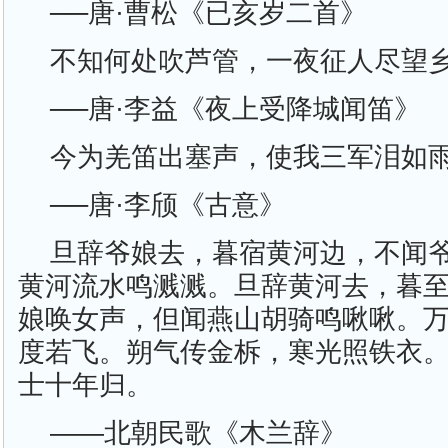
──唐·曹松《已亥岁二首》
不知何处吹芦管，一夜征人尽望
──唐·李益《夜上受降城闻笛》
今为羌笛出塞声，使我三军泪如
──唐·李颀《古意》
旦辞爷娘去，暮宿黄河边，不闻
黄河流水鸣溅溅。旦辞黄河去，暮
娘唤女声，但闻燕山胡骑鸣啾啾。
度若飞。朔气传金柝，寒光照铁衣
士十年归。
——北朝民歌《木兰辞》