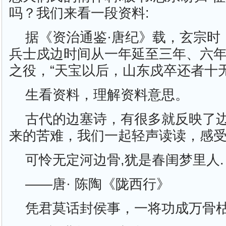
吗？我们来看一段资料:
据《资治通鉴·唐纪》载，玄宗时
兵士戍边时间从一年延至三年、六
之役，“天宝以后，山东戍卒还者十
生看资料，理解资料意思。
古代的边塞诗，有很多就反映了
来的苦难，我们一起轻声读读，感
可怜无定河边骨,犹是春闺梦里人.
——唐· 陈陶《陇西行》
凭君莫话封侯事，一将功成万骨