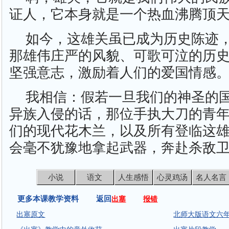
证人，它本身就是一个热血沸腾顶天
如今，这雄关虽已成为历史陈迹
那雄伟庄严的风貌、可歌可泣的历
坚强意志，激励着人们的爱国情感
我相信：假若一旦我们的神圣的
异族入侵的话，那位手执大刀的青
们的现代花木兰，以及所有登临这
会毫不犹豫地拿起武器，奔赴杀敌卫
小说
语文
人生感悟
心灵鸡汤
名人名言
更多本课教学资料 返回
出塞
报错
出塞原文
北师大版语文六年