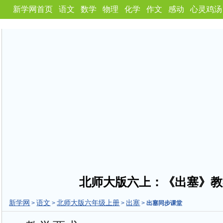
新学网首页
语文
数学
物理
化学
作文
感动
心灵鸡汤
北师大版六上：《出塞》教
新学网
语文
北师大版六年级上册
出塞
>
>
>
>
出塞同步课堂