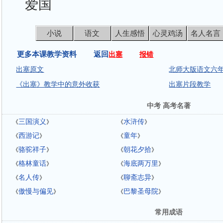
爱国
小说
语文
人生感悟
心灵鸡汤
名人名言
更多本课教学资料 返回
出塞
报错
出塞原文
北师大版语文六年
《出塞》教学中的意外收获
出塞片段教学
中考 高考名著
三国演义
水浒传
《
》
《
》
西游记
童年
《
》
《
》
骆驼祥子
朝花夕拾
《
》
《
》
格林童话
海底两万里
《
》
《
》
名人传
聊斋志异
《
》
《
》
傲慢与偏见
巴黎圣母院
《
》
《
》
常用成语