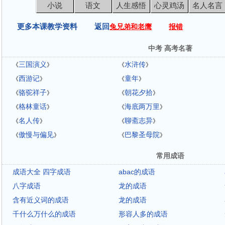
小说
语文
人生感悟
心灵鸡汤
名人名言
更多本课教学资料 返回
兔兄弟和老鹰
报错
中考 高考名著
三国演义
水浒传
《
》
《
》
西游记
童年
《
》
《
》
骆驼祥子
朝花夕拾
《
》
《
》
格林童话
海底两万里
《
》
《
》
名人传
聊斋志异
《
》
《
》
傲慢与偏见
巴黎圣母院
《
》
《
》
常用成语
成语大全 四字成语
abac的成语
八字成语
龙的成语
含有近义词的成语
龙的成语
千什么万什么的成语
形容人多的成语