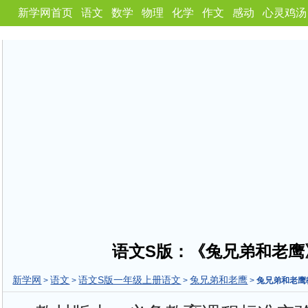
新学网首页
语文
数学
物理
化学
作文
感动
心灵鸡汤
语文S版：《兔兄弟和老鹰
新学网
语文
语文S版一年级上册语文
兔兄弟和老鹰
>
>
>
>
兔兄弟和老鹰