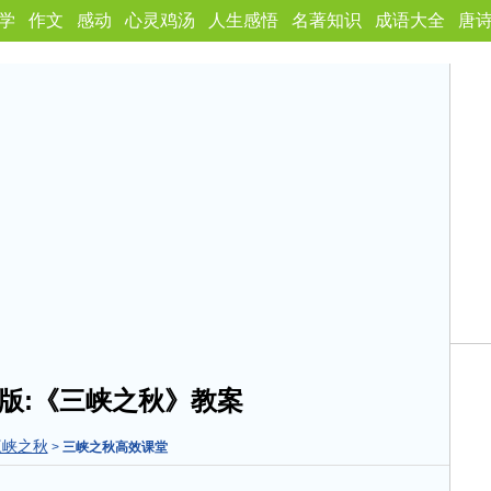
学
作文
感动
心灵鸡汤
人生感悟
名著知识
成语大全
唐
版:《三峡之秋》教案
三峡之秋
>
三峡之秋高效课堂