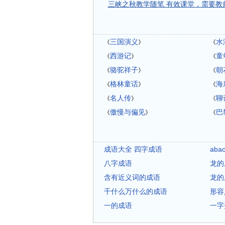
三峡之秋教学随笔 有效课堂，需要教
三国演义
水
《
》
《
西游记
童
《
》
《
骆驼祥子
朝
《
》
《
格林童话
海
《
》
《
名人传
聊
《
》
《
傲慢与偏见
巴
《
》
《
成语大全 四字成语
ab
八字成语
龙的
含有近义词的成语
龙的
千什么万什么的成语
形容
一的成语
一字