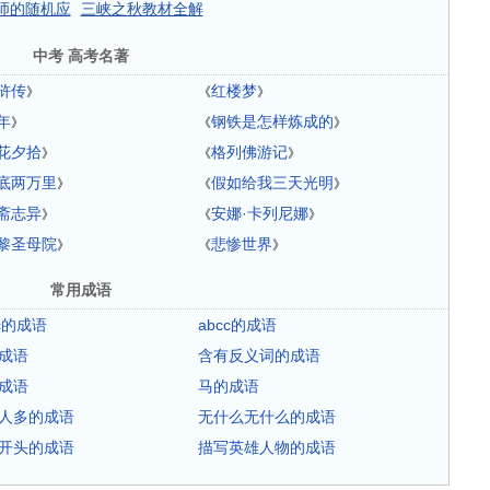
师的随机应
三峡之秋教材全解
中考 高考名著
浒传
红楼梦
》
《
》
年
钢铁是怎样炼成的
》
《
》
花夕拾
格列佛游记
》
《
》
底两万里
假如给我三天光明
》
《
》
斋志异
安娜·卡列尼娜
》
《
》
黎圣母院
悲惨世界
》
《
》
常用成语
ac的成语
abcc的成语
成语
含有反义词的成语
成语
马的成语
人多的成语
无什么无什么的成语
开头的成语
描写英雄人物的成语