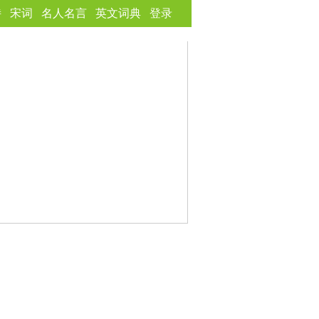
诗
宋词
名人名言
英文词典
登录