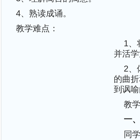
4、熟读成诵。
教学难点：
1
并活学
2
的曲折
到讽喻
教
一
同