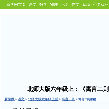
新学网首页
语文
数学
物理
化学
作文
感动
心灵鸡汤
北师大版六年级上：《寓言二则
新学网
语文
北师大版六年级上册
寓言二则
>
>
>
>
寓言二则教案