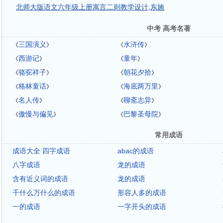
北师大版语文六年级上册寓言二则教学设计,东施
中考 高考名著
三国演义
水浒传
《
》
《
》
西游记
童年
《
》
《
》
骆驼祥子
朝花夕拾
《
》
《
》
格林童话
海底两万里
《
》
《
》
名人传
聊斋志异
《
》
《
》
傲慢与偏见
巴黎圣母院
《
》
《
》
常用成语
成语大全 四字成语
abac的成语
八字成语
龙的成语
含有近义词的成语
龙的成语
千什么万什么的成语
形容人多的成语
一的成语
一字开头的成语