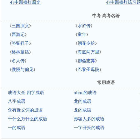
心中那盏灯原文
心中那盏灯练习
中考 高考名著
三国演义
水浒传
《
》
《
》
西游记
童年
《
》
《
》
骆驼祥子
朝花夕拾
《
》
《
》
格林童话
海底两万里
《
》
《
》
名人传
聊斋志异
《
》
《
》
傲慢与偏见
巴黎圣母院
《
》
《
》
常用成语
成语大全 四字成语
abac的成语
八字成语
龙的成语
含有近义词的成语
龙的成语
千什么万什么的成语
形容人多的成语
一的成语
一字开头的成语