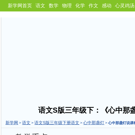
新学网首页
语文
数学
物理
化学
作文
感动
心灵鸡汤
语文S版三年级下：《心中那
新学网
语文
语文S版三年级下册语文
心中那盏灯
>
>
>
>
心中那盏灯说课